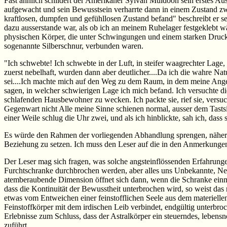
Fast ähnlich schildert der Amerikaner Sylvan Muldoon sein erstes Austr
aufgewacht und sein Bewusstsein verharrte dann in einem Zustand zwi
kraftlosen, dumpfen und gefühllosen Zustand befand" beschreibt er sei
dazu ausserstande war, als ob ich an meinem Ruhelager festgeklebt wä
physischen Körper, die unter Schwingungen und einem starken Druck 
sogenannte Silberschnur, verbunden waren.
"Ich schwebte! Ich schwebte in der Luft, in steifer waagrechter Lage
zuerst nebelhaft, wurden dann aber deutlicher....Da ich die wahre Nat
sei....Ich machte mich auf den Weg zu dem Raum, in dem meine Ange
sagen, in welcher schwierigen Lage ich mich befand. Ich versuchte di
schlafenden Hausbewohner zu wecken. Ich packte sie, rief sie, versuc
Gegenwart nicht Alle meine Sinne schienen normal, ausser dem Tasts
einer Weile schlug die Uhr zwei, und als ich hinblickte, sah ich, dass 
Es würde den Rahmen der vorliegenden Abhandlung sprengen, näher au
Beziehung zu setzen. Ich muss den Leser auf die in den Anmerkungen 
Der Leser mag sich fragen, was solche angsteinflössenden Erfahrung
Furchtschranke durchbrochen werden, aber alles uns Unbekannte, Neu
atemberaubende Dimension öffnet sich dann, wenn die Schranke einma
dass die Kontinuität der Bewusstheit unterbrochen wird, so weist das
etwas vom Entweichen einer feinstofflichen Seele aus dem materiellen 
Feinstoffkörper mit dem irdischen Leib verbindet, endgültig unterb
Erlebnisse zum Schluss, dass der Astralkörper ein steuerndes, leben
zuführt.