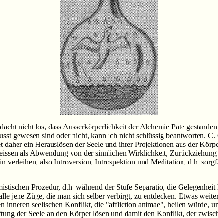
ht nicht los, dass Ausserkörperlichkeit der Alchemie Pate gestanden is
st gewesen sind oder nicht, kann ich nicht schlüssig beantworten. C. G.
t daher ein Herauslösen der Seele und ihrer Projektionen aus der Kör
issen als Abwendung von der sinnlichen Wirklichkeit, Zurückziehung 
n verleihen, also Introversion, Introspektion und Meditation, d.h. sor
ischen Prozedur, d.h. während der Stufe Separatio, die Gelegenheit ha
e jene Züge, die man sich selber verbirgt, zu entdecken. Etwas weiter
n inneren seelischen Konflikt, die "affliction animae", heilen würde, 
haftung der Seele an den Körper lösen und damit den Konflikt, der zwi