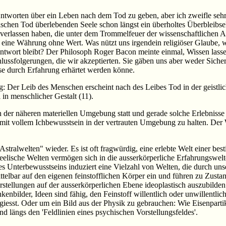
ntworten über ein Leben nach dem Tod zu geben, aber ich zweifle sehr, 
ischen Tod überlebenden Seele schon längst ein überholtes Überbleibse
 verlassen haben, die unter dem Trommelfeuer der wissenschaftlichen A
 eine Währung ohne Wert. Was nützt uns irgendein religiöser Glaube, 
Antwort bleibt? Der Philosoph Roger Bacon meinte einmal, Wissen lass
ssfolgerungen, die wir akzeptierten. Sie gäben uns aber weder Sicherh
e durch Erfahrung erhärtet werden könne.
Der Leib des Menschen erscheint nach des Leibes Tod in der geistlich
l in menschlicher Gestalt (11).
 der näheren materiellen Umgebung statt und gerade solche Erlebnisse
r mit vollem Ichbewusstsein in der vertrauten Umgebung zu halten. De
"Astralwelten" wieder. Es ist oft fragwürdig, eine erlebte Welt einer 
eelische Welten vermögen sich in die ausserkörperliche Erfahrungswel
res Unterbewusstseins induziert eine Vielzahl von Welten, die durch u
ttelbar auf den eigenen feinstofflichen Körper ein und führen zu Zu
ellungen auf der ausserkörperlichen Ebene ideoplastisch auszubilden. Ic
nkenbilder, Ideen sind fähig, den Feinstoff willentlich oder unwillentl
ergiesst. Oder um ein Bild aus der Physik zu gebrauchen: Wie Eisenpart
nd längs den 'Feldlinien eines psychischen Vorstellungsfeldes'.