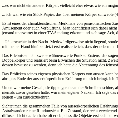
...es war nicht ein anderer Körper; vielleicht eher etwas wie ein magne
... ich war wie ein Stück Papier, das über meinem Körper schwebte (4
Es ist eines der charakteristischen Merkmale von parasomatischen Z
Amusement oder auch Verblüffung. Man identifiziert sich dabei nicht 
jemand unerwartet in einer TV-Sendung erkennt und sich sagt: Ach, da
...Ich erwachte in der Nacht. Merkwürdigerweise nicht liegend, sonde
mit meiner Hand hinüber. Jetzt erst realisierte ich, dass der neben mir
Das Erlebnis enthält zwei erwähnenswerte Punkte: Erstens, das soge
Doppelkörper und realisiert beim Erwachen die Situation nicht. Zweit
dessen bewusst zu werden, denn ich hatte die Abtrennung des feinstof
Das Erblicken seines eigenen physischen Körpers von aussen kann bei
abruptes Ende der ausserkörperlichen Erfahrung mit sich bringt. Ich 
Unten war meine Gestalt, sie tippte gerade an der Schreibmaschine, ab
niemals zuvor gesehen hatte, war mein eigener Nacken. Ich sage das n
spüren - um zurückzukehren.
Sichtet man die gesammelten Fälle von ausserkörperlichen Erfahrungen
Astralwanderer eine Rundumsicht. Ein Zustand, der recht verwirrend
diffusen Licht da. Ich habe oft erlebt, dass die Objekte erst sichtbar