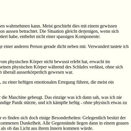
ssen wahrnehmen kann. Meist geschieht dies mit einem gewissen
n aussen betrachtet. Die Situation gleicht derjenigen, wenn sich
tiert habe, entbehrt nicht einer spassigen Komponente:
e einer anderen Person gerade dicht neben mir. Verwundert tastete ich
 vom physischen Körper nicht bewusst erlebt hat, erwacht im
 seinen physischen Körper während des Schlafes verlässt, ohne sich
ch überall ausserkörperlich gewesen war.
 zu einer heftigen emotionalen Erregung führen, die meist ein
er die Maschine gebeugt. Das einzige was ich dann sah, was ich nie
ndige Panik stürzte, und ich kämpfte heftig - ohne physisch etwas zu
es finden sich doch einige Besonderheiten: Gelegentlich besitzt der
llkommenen Dunkelheit. Alle Gegenstände liegen dann in einem grauen
auf, als ob das Licht aus ihrem Innern kommen würde.