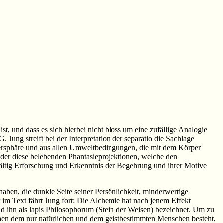
t, und dass es sich hierbei nicht bloss um eine zufällige Analogie
 Jung streift bei der Interpretation der separatio die Sachlage
persphäre und aus allen Umweltbedingungen, die mit dem Körper
der diese belebenden Phantasieprojektionen, welche den
gfältig Erforschung und Erkenntnis der Begehrung und ihrer Motive
ben, die dunkle Seite seiner Persönlichkeit, minderwertige
 im Text fährt Jung fort: Die Alchemie hat nach jenem Effekt
und ihn als lapis Philosophorum (Stein der Weisen) bezeichnet. Um zu
schen dem nur natürlichen und dem geistbestimmten Menschen besteht,