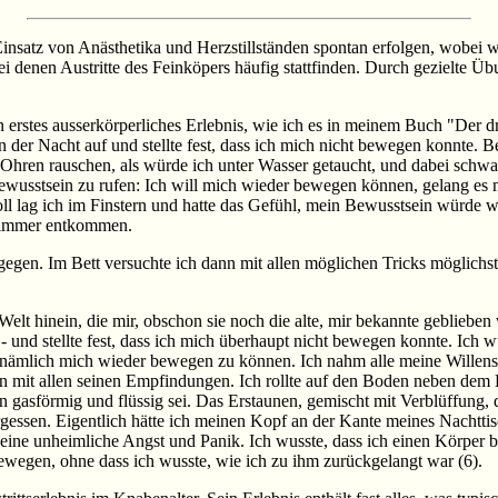
Einsatz von Anästhetika und Herzstillständen spontan erfolgen, wobei 
 denen Austritte des Feinköpers häufig stattfinden. Durch gezielte Üb
tes ausserkörperliches Erlebnis, wie ich es in meinem Buch "Der drit
in der Nacht auf und stellte fest, dass ich mich nicht bewegen konnte.
n Ohren rauschen, als würde ich unter Wasser getaucht, und dabei sch
ewusstsein zu rufen: Ich will mich wieder bewegen können, gelang es mi
voll lag ich im Finstern und hatte das Gefühl, mein Bewusstsein würde 
g immer entkommen.
egen. Im Bett versuchte ich dann mit allen möglichen Tricks möglichs
e Welt hinein, die mir, obschon sie noch die alte, mir bekannte gebliebe
 und stellte fest, dass ich mich überhaupt nicht bewegen konnte. Ich w
, nämlich mich wieder bewegen zu können. Ich nahm alle meine Willensk
 mit allen seinen Empfindungen. Ich rollte auf den Boden neben dem Bet
gasförmig und flüssig sei. Das Erstaunen, gemischt mit Verblüffung, di
t vergessen. Eigentlich hätte ich meinen Kopf an der Kante meines Nac
ne unheimliche Angst und Panik. Ich wusste, dass ich einen Körper be
ewegen, ohne dass ich wusste, wie ich zu ihm zurückgelangt war (6).