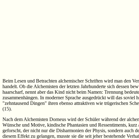
Beim Lesen und Betrachten alchemischer Schriften wird man den Verdac
handelt. Ob die Alchemisten der letzten Jahrhunderte sich dessen bewus
haarscharf, nennt aber das Kind nicht beim Namen: Trennung bedeute
zusammenhängen. In moderner Sprache ausgedrückt will das soviel he
"zehntausend Dingen" ihren ebenso attraktiven wie trügerischen Schei
(15).
Nach dem Alchemisten Dorneus wird der Schüler während der alchemist
Wünsche und Motive, kindische Phantasien und Ressentiments, kurz all
geforscht, der nicht nur die Disharmonien der Physis, sondern auch de
diesem Effekt zu gelangen, musste sie die seit jeher bestehende Ver