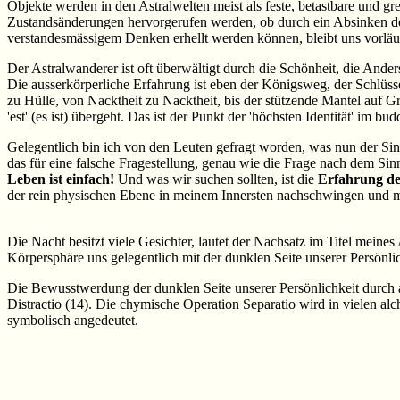
Objekte werden in den Astralwelten meist als feste, betastbare und gr
Zustandsänderungen hervorgerufen werden, ob durch ein Absinken des
verstandesmässigem Denken erhellt werden können, bleibt uns vorläuf
Der Astralwanderer ist oft überwältigt durch die Schönheit, die Ande
Die ausserkörperliche Erfahrung ist eben der Königsweg, der Schlüss
zu Hülle, von Nacktheit zu Nacktheit, bis der stützende Mantel auf Grun
'est' (es ist) übergeht. Das ist der Punkt der 'höchsten Identität' im b
Gelegentlich bin ich von den Leuten gefragt worden, was nun der Sinn
das für eine falsche Fragestellung, genau wie die Frage nach dem Sin
Leben ist einfach!
Und was wir suchen sollten, ist die
Erfahrung de
der rein physischen Ebene in meinem Innersten nachschwingen und mi
Die Nacht besitzt viele Gesichter, lautet der Nachsatz im Titel meines
Körpersphäre uns gelegentlich mit der dunklen Seite unserer Persönlich
Die Bewusstwerdung der dunklen Seite unserer Persönlichkeit durch a
Distractio (14). Die chymische Operation Separatio wird in vielen alch
symbolisch angedeutet.