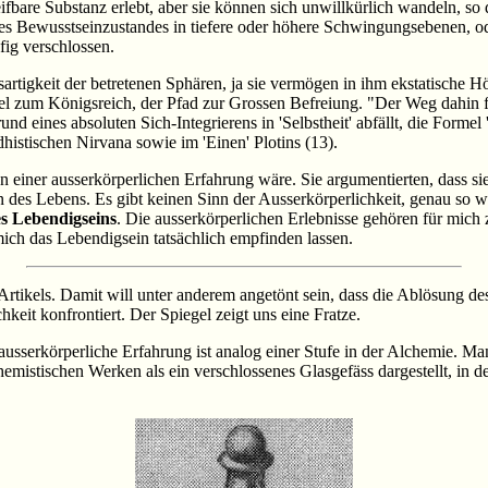
eifbare Substanz erlebt, aber sie können sich unwillkürlich wandeln, so
 Bewusstseinzustandes in tiefere oder höhere Schwingungsebenen, ode
ig verschlossen.
rsartigkeit der betretenen Sphären, ja sie vermögen in ihm ekstatische
el zum Königsreich, der Pfad zur Grossen Befreiung. "Der Weg dahin fü
d eines absoluten Sich-Integrierens in 'Selbstheit' abfällt, die Formel 
uddhistischen Nirvana sowie im 'Einen' Plotins (13).
 einer ausserkörperlichen Erfahrung wäre. Sie argumentierten, dass sie 
n des Lebens. Es gibt keinen Sinn der Ausserkörperlichkeit, genau so 
s Lebendigseins
. Die ausserkörperlichen Erlebnisse gehören für mich 
ch das Lebendigsein tatsächlich empfinden lassen.
 Artikels. Damit will unter anderem angetönt sein, dass die Ablösung de
keit konfrontiert. Der Spiegel zeigt uns eine Fratze.
usserkörperliche Erfahrung ist analog einer Stufe in der Alchemie. Ma
emistischen Werken als ein verschlossenes Glasgefäss dargestellt, in der