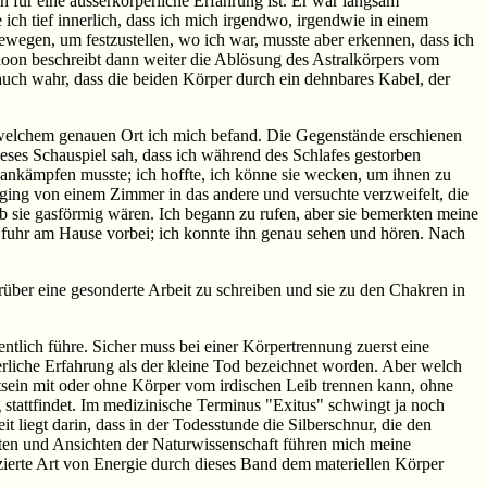
ch für eine ausserkörperliche Erfahrung ist. Er war langsam
ch tief innerlich, dass ich mich irgendwo, irgendwie in einem
bewegen, um festzustellen, wo ich war, musste aber erkennen, dass ich
ldoon beschreibt dann weiter die Ablösung des Astralkörpers vom
uch wahr, dass die beiden Körper durch ein dehnbares Kabel, der
an welchem genauen Ort ich mich befand. Die Gegenstände erschienen
ieses Schauspiel sah, dass ich während des Schlafes gestorben
ankämpfen musste; ich hoffte, ich könne sie wecken, um ihnen zu
h ging von einem Zimmer in das andere und versuchte verzweifelt, die
ob sie gasförmig wären. Ich begann zu rufen, aber sie bemerkten meine
n fuhr am Hause vorbei; ich konnte ihn genau sehen und hören. Nach
ber eine gesonderte Arbeit zu schreiben und sie zu den Chakren in
tlich führe. Sicher muss bei einer Körpertrennung zuerst eine
rliche Erfahrung als der kleine Tod bezeichnet worden. Aber welch
sein mit oder ohne Körper vom irdischen Leib trennen kann, ohne
g stattfindet. Im medizinische Terminus "Exitus" schwingt ja noch
 liegt darin, dass in der Todesstunde die Silberschnur, die den
aten und Ansichten der Naturwissenschaft führen mich meine
zierte Art von Energie durch dieses Band dem materiellen Körper