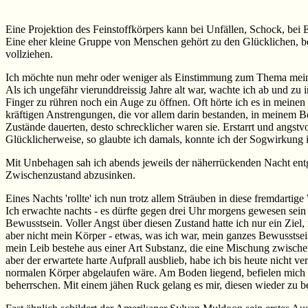
Eine Projektion des Feinstoffkörpers kann bei Unfällen, Schock, bei 
Eine eher kleine Gruppe von Menschen gehört zu den Glücklichen, bei
vollziehen.
Ich möchte nun mehr oder weniger als Einstimmung zum Thema mein ers
Als ich ungefähr vierunddreissig Jahre alt war, wachte ich ab und zu 
Finger zu rühren noch ein Auge zu öffnen. Oft hörte ich es in meine
kräftigen Anstrengungen, die vor allem darin bestanden, in meinem B
Zustände dauerten, desto schrecklicher waren sie. Erstarrt und angst
Glücklicherweise, so glaubte ich damals, konnte ich der Sogwirkun
Mit Unbehagen sah ich abends jeweils der näherrückenden Nacht entg
Zwischenzustand abzusinken.
Eines Nachts 'rollte' ich nun trotz allem Sträuben in diese fremdartig
Ich erwachte nachts - es dürfte gegen drei Uhr morgens gewesen sein -
Bewusstsein. Voller Angst über diesen Zustand hatte ich nur ein Ziel
aber nicht mein Körper - etwas, was ich war, mein ganzes Bewusstsein
mein Leib bestehe aus einer Art Substanz, die eine Mischung zwischen 
aber der erwartete harte Aufprall ausblieb, habe ich bis heute nich
normalen Körper abgelaufen wäre. Am Boden liegend, befielen mich ei
beherrschen. Mit einem jähen Ruck gelang es mir, diesen wieder zu b