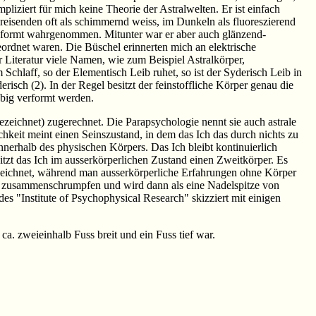
pliziert für mich keine Theorie der Astralwelten. Er ist einfach
lreisenden oft als schimmernd weiss, im Dunkeln als fluoreszierend
geformt wahrgenommen. Mitunter war er aber auch glänzend-
ordnet waren. Die Büschel erinnerten mich an elektrische
 Literatur viele Namen, wie zum Beispiel Astralkörper,
chlaff, so der Elementisch Leib ruhet, so ist der Syderisch Leib in
risch (2). In der Regel besitzt der feinstoffliche Körper genau die
ebig verformt werden.
eichnet) zugerechnet. Die Parapsychologie nennt sie auch astrale
chkeit meint einen Seinszustand, in dem das Ich das durch nichts zu
nnerhalb des physischen Körpers. Das Ich bleibt kontinuierlich
tzt das Ich im ausserkörperlichen Zustand einen Zweitkörper. Es
bezeichnet, während man ausserkörperliche Erfahrungen ohne Körper
nkt zusammenschrumpfen und wird dann als eine Nadelspitze von
es "Institute of Psychophysical Research" skizziert mit einigen
a. zweieinhalb Fuss breit und ein Fuss tief war.