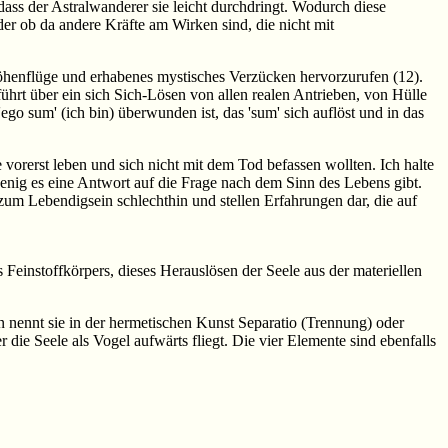
 dass der Astralwanderer sie leicht durchdringt. Wodurch diese
r ob da andere Kräfte am Wirken sind, die nicht mit
 Höhenflüge und erhabenes mystisches Verzücken hervorzurufen (12).
hrt über ein sich Sich-Lösen von allen realen Antrieben, von Hülle
'ego sum' (ich bin) überwunden ist, das 'sum' sich auflöst und in das
vorerst leben und sich nicht mit dem Tod befassen wollten. Ich halte
wenig es eine Antwort auf die Frage nach dem Sinn des Lebens gibt.
zum Lebendigsein schlechthin und stellen Erfahrungen dar, die auf
s Feinstoffkörpers, dieses Herauslösen der Seele aus der materiellen
n nennt sie in der hermetischen Kunst Separatio (Trennung) oder
 die Seele als Vogel aufwärts fliegt. Die vier Elemente sind ebenfalls