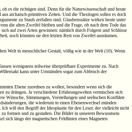
ob es die richtigen sind. Denn für die Naturwissenschaft und heute
l aus archaisch-primitiven Zeiten. Und die Theologen sollen es doch
rgumente zu Staub zerfallen sind. Glaubenssätze wirken heute unter
wenn die alten Zweifel bleiben und die Frage, ob nach dem Tode das
e sich auf zwei Arten gewinnen: nämlich durch Folgern und Schlüsse
eit, noch könnten sie den letzten Rest von Zweifel ausräumen.
en Welt in menschlicher Gestalt, völlig wie in der Welt (10). Wenn
 lassen wenigstens teilweise überprüfbare Experimente zu. Nach
r Willensakt kann unter Umständen sogar zum Abbruch der
bestimmten Ebene zuordnen zu wollen, besonders wenn sich die
ten zu drängen. Ja verschiedene Erfahrungswelten vermischen sich
nsere Wünsche, Stimmungen, Vorstellungen und seelischen Konflikte
standsänderungen, die wiederum in einen Ebenenwechsel münden
h will den Begriff der Ideoplastie für den Leser, der vielleicht nicht
ich zu formen und zu gestalten. Die Bilder in unserem Bewusstsein
ikel sich längs der magnetischen Feldlinien eines Magneten