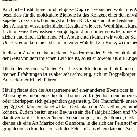
Kirchliche Institutionen und religiöse Dogmen versuchen wohl, uns A
besonders für die molekulare Biologie ist das Konzept einer den phys
zugeben, dass sie schon längst auf dem Rückzug sind, ihre Bastionen
dem Ansturm wissenschaftlicher Resultate wie leere Worthülsen, kurz
Licht unseres Bewusstseins endgültig und für immer erlösche, ohne 
ziehen und durch Erfahrung. Mit Argumenten kämen wir wohl zu Schlu
Unser Gemüt komme erst dann in einer Wahrheit zur Ruhe, wenn dies
In diesem Zusammenhang erkennt Svedenborg den Sachverhalt richtig: 
der Geist von dem irdischen Leib los ist, so ist er sowohl als die Enge
Die beiden ersten erwähnten Austritte von Muldoon und mir fanden in
meinen Erfahrungen ist es aber sehr schwierig, sich im Doppelkörpe
Ausserkörperlichkeit führen.
Häufig findet sich der Ausgetretene auf einer anderen Ebene oder in 
Ablösung während eines luziden Traums vollzogen hat, denn innere s
oder überlappen sich gelegentlich gegenseitig. Die Traumfabrik unse
geprägt sein können, dabei wirken Gedanken und Vorstellungen unmi
können. Zudem besitzt unser Bewusstsein die Fähigkeit Ideen und Vorst
damit vertraut ist, kurz erläutern. Vorstellungen, Imaginationen, Geda
dienen als eine Art Matrize oder Gussform, in die sich der Feinstoff 
gruppieren, so kondensiert sich der Feinstoff aus einem latenten Zusta