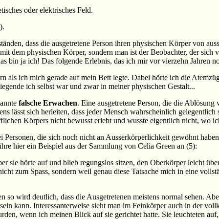
tisches oder elektrisches Feld.
).
uständen, dass die ausgetretene Person ihren physischen Körper von au
mit dem physischen Körper, sondern man ist der Beobachter, der sich vo
s bin ja ich! Das folgende Erlebnis, das ich mir vor vierzehn Jahren no
rn als ich mich gerade auf mein Bett legte. Dabei hörte ich die Atemzüg
 liegende ich selbst war und zwar in meiner physischen Gestalt...
nannte
falsche Erwachen
. Eine ausgetretene Person, die die Ablösung
ens lässt sich herleiten, dass jeder Mensch wahrscheinlich gelegentlich
flichen Körpers nicht bewusst erlebt und wusste eigentlich nicht, wo i
 Personen, die sich noch nicht an Ausserkörperlichkeit gewöhnt haben,
führe hier ein Beispiel aus der Sammlung von Celia Green an (5):
er sie hörte auf und blieb regungslos sitzen, den Oberkörper leicht üb
icht zum Spass, sondern weil genau diese Tatsache mich in eine vollstä
 so wird deutlich, dass die Ausgetretenen meistens normal sehen. Aber 
 sein kann. Interessanterweise sieht man im Feinkörper auch in der vo
 wurden, wenn ich meinen Blick auf sie gerichtet hatte. Sie leuchteten 