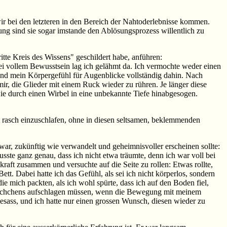
wir bei den letzteren in den Bereich der Nahtoderlebnisse kommen.
ung sind sie sogar imstande den Ablösungsprozess willentlich zu
te Kreis des Wissens" geschildert habe, anführen:
 Bei vollem Bewusstsein lag ich gelähmt da. Ich vermochte weder einen
wand mein Körpergefühl für Augenblicke vollständig dahin. Nach
r, die Glieder mit einem Ruck wieder zu rühren. Je länger diese
wie durch einen Wirbel in eine unbekannte Tiefe hinabgesogen.
t rasch einzuschlafen, ohne in diesen seltsamen, beklemmenden
n war, zukünftig wie verwandelt und geheimnisvoller erscheinen sollte:
usste ganz genau, dass ich nicht etwa träumte, denn ich war voll bei
raft zusammen und versuchte auf die Seite zu rollen: Etwas rollte,
t. Dabei hatte ich das Gefühl, als sei ich nicht körperlos, sondern
e mich packten, als ich wohl spürte, dass ich auf den Boden fiel,
httischchens aufschlagen müssen, wenn die Bewegung mit meinem
sass, und ich hatte nur einen grossen Wunsch, diesen wieder zu