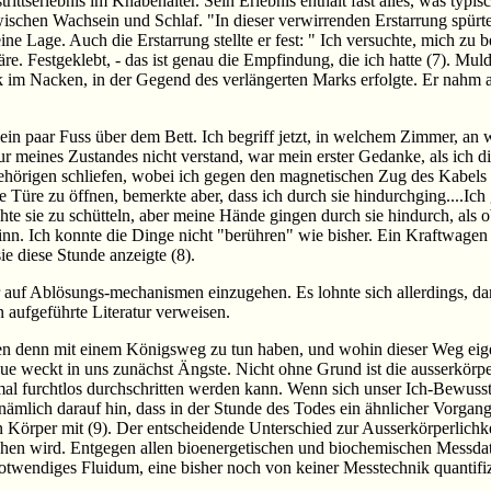
ittserlebnis im Knabenalter. Sein Erlebnis enthält fast alles, was typis
schen Wachsein und Schlaf. "In dieser verwirrenden Erstarrung spürte i
ne Lage. Auch die Erstarrung stellte er fest: " Ich versuchte, mich zu 
re. Festgeklebt, - das ist genau die Empfindung, die ich hatte (7). Mu
im Nacken, in der Gegend des verlängerten Marks erfolgte. Er nahm a
, ein paar Fuss über dem Bett. Ich begriff jetzt, in welchem Zimmer, 
ur meines Zustandes nicht verstand, war mein erster Gedanke, als ich d
hörigen schliefen, wobei ich gegen den magnetischen Zug des Kabels 
e Türe zu öffnen, bemerkte aber, dass ich durch sie hindurchging....Ic
hte sie zu schütteln, aber meine Hände gingen durch sie hindurch, als 
inn. Ich konnte die Dinge nicht "berühren" wie bisher. Ein Kraftwage
sie diese Stunde anzeigte (8).
f Ablösungs-mechanismen einzugehen. Es lohnte sich allerdings, darü
aufgeführte Literatur verweisen.
en denn mit einem Königsweg zu tun haben, und wohin dieser Weg eigen
e weckt in uns zunächst Ängste. Nicht ohne Grund ist die ausserkörpe
l furchtlos durchschritten werden kann. Wenn sich unser Ich-Bewusst
 nämlich darauf hin, dass in der Stunde des Todes ein ähnlicher Vorgan
Körper mit (9). Der entscheidende Unterschied zur Ausserkörperlichkeit
rochen wird. Entgegen allen bioenergetischen und biochemischen Messd
snotwendiges Fluidum, eine bisher noch von keiner Messtechnik quantifi