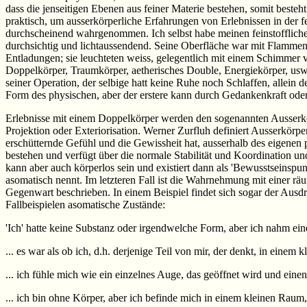
dass die jenseitigen Ebenen aus feiner Materie bestehen, somit besteht
praktisch, um ausserkörperliche Erfahrungen von Erlebnissen in der f
durchscheinend wahrgenommen. Ich selbst habe meinen feinstoffliche
durchsichtig und lichtaussendend. Seine Oberfläche war mit Flammen
Entladungen; sie leuchteten weiss, gelegentlich mit einem Schimmer v
Doppelkörper, Traumkörper, aetherisches Double, Energiekörper, usw. 
seiner Operation, der selbige hatt keine Ruhe noch Schlaffen, allein d
Form des physischen, aber der erstere kann durch Gedankenkraft ode
Erlebnisse mit einem Doppelkörper werden den sogenannten Ausserkör
Projektion oder Exteriorisation. Werner Zurfluh definiert Ausserkörpe
erschütternde Gefühl und die Gewissheit hat, ausserhalb des eigenen p
bestehen und verfügt über die normale Stabilität und Koordination u
kann aber auch körperlos sein und existiert dann als 'Bewusstseinsp
asomatisch nennt. Im letzteren Fall ist die Wahrnehmung mit einer r
Gegenwart beschrieben. In einem Beispiel findet sich sogar der Ausdru
Fallbeispielen asomatische Zustände:
'Ich' hatte keine Substanz oder irgendwelche Form, aber ich nahm ein
... es war als ob ich, d.h. derjenige Teil von mir, der denkt, in einem k
... ich fühle mich wie ein einzelnes Auge, das geöffnet wird und ein
... ich bin ohne Körper, aber ich befinde mich in einem kleinen Raum