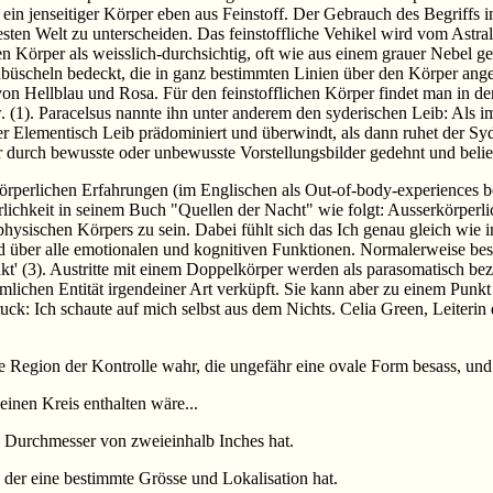
 ein jenseitiger Körper eben aus Feinstoff. Der Gebrauch des Begriffs im
esten Welt zu unterscheiden. Das feinstoffliche Vehikel wird vom Astra
n Körper als weisslich-durchsichtig, oft wie aus einem grauer Nebel 
büscheln bedeckt, die in ganz bestimmten Linien über den Körper ange
on Hellblau und Rosa. Für den feinstofflichen Körper findet man in der
(1). Paracelsus nannte ihn unter anderem den syderischen Leib: Als im S
er Elementisch Leib prädominiert und überwindt, als dann ruhet der Syde
r durch bewusste oder unbewusste Vorstellungsbilder gedehnt und beli
perlichen Erfahrungen (im Englischen als Out-of-body-experiences bez
rlichkeit in seinem Buch "Quellen der Nacht" wie folgt: Ausserkörperli
hysischen Körpers zu sein. Dabei fühlt sich das Ich genau gleich wie i
nd über alle emotionalen und kognitiven Funktionen. Normalerweise besi
unkt' (3). Austritte mit einem Doppelkörper werden als parasomatisch 
äumlichen Entität irgendeiner Art verküpft. Sie kann aber zu einem Pu
ck: Ich schaute auf mich selbst aus dem Nichts. Celia Green, Leiterin d
e Region der Kontrolle wahr, die ungefähr eine ovale Form besass, und c
leinen Kreis enthalten wäre...
en Durchmesser von zweieinhalb Inches hat.
, der eine bestimmte Grösse und Lokalisation hat.