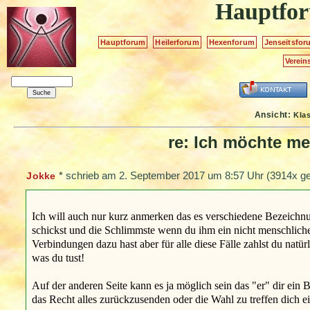
Hauptfo
Hauptforum
Heilerforum
Hexenforum
Jenseitsfor
Verein
Ansicht:
Kla
re: Ich möchte m
*
schrieb am
2. September 2017 um 8:57 Uhr
(3914x ge
Jokke
Ich will auch nur kurz anmerken das es verschiedene Bezeichnu
schickst und die Schlimmste wenn du ihm ein nicht menschliches
Verbindungen dazu hast aber für alle diese Fälle zahlst du natürl
was du tust!
Auf der anderen Seite kann es ja möglich sein das "er" dir ein 
das Recht alles zurückzusenden oder die Wahl zu treffen dich e