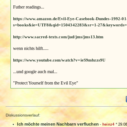
Futher readings...
https://www.amazon.de/Evil-Eye-Casebook-Dundes-1992-
s=books&ie=UTF8&qid=1504342283&sr=1-27&keywords=
http://www.sacred-texts.com/jud/jms/jms13.htm
wenn nichts hilft.....
https://www.youtube.com/watch?v=ieS9mbzzs9U
...und google auch mal...
"Protect Yourself from the Evil Eye"
Diskussionsverlauf:
Ich möchte meinen Nachbarn verfluchen
-
heinz4
*
29.08