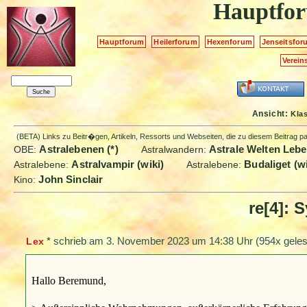
Hauptfo
Hauptforum
Heilerforum
Hexenforum
Jenseitsfor
Verein
Ansicht:
Kla
(BETA) Links zu Beitr�gen, Artikeln, Ressorts und Webseiten, die zu diesem Beitrag 
Astralebenen (*)
Astrale Welten Lebe
OBE:
Astralwandern:
Astralvampir (wiki)
Budaliget (wi
Astralebene:
Astralebene:
John Sinclair
Kino:
re[4]: 
*
schrieb am
3. November 2023 um 14:38 Uhr
(954x geles
Lex
Hallo Beremund,