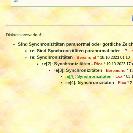
Diskussionsverlauf:
Sind Synchronizitäten paranormal oder göttliche Zeic
re: Sind Synchronizitäten paranormal oder ...?
-
re: Synchronizitäten
-
Beremund
*
18.10.2023 01:10
re[2]: Synchronizitäten
-
Rica
*
19.10.2023 17:
re[3]: Synchronizitäten
-
Beremund
*
1
re[4]: Synchronizitäten
-
Lex
*
03.
re[4]: Synchronizitäten
-
Rica
*
2