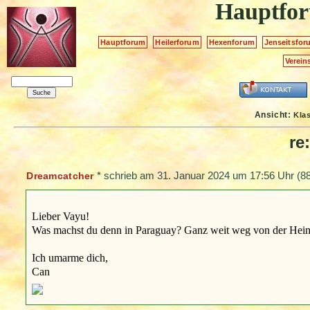
Hauptfo
Hauptforum
Heilerforum
Hexenforum
Jenseitsfor
Verein
Ansicht:
Kla
re
*
schrieb am
31. Januar 2024 um 17:56 Uhr
(88
Dreamcatcher
Lieber Vayu!
Was machst du denn in Paraguay? Ganz weit weg von der Heim
Ich umarme dich,
Can