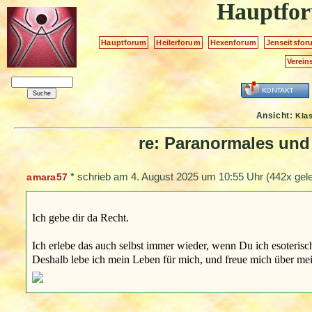
Hauptfo
Hauptforum
Heilerforum
Hexenforum
Jenseitsfor
Verein
Ansicht:
Kla
re: Paranormales und
*
schrieb am
4. August 2025 um 10:55 Uhr
(442x gel
amara57
Ich gebe dir da Recht.
Ich erlebe das auch selbst immer wieder, wenn Du ich esoterisch
Deshalb lebe ich mein Leben für mich, und freue mich über mein