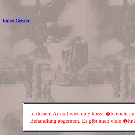
Index Geister
In diesem Artikel wird eine kurze �bersicht aus
Behandlung abgeraten. Es gibt auch viele �hnl