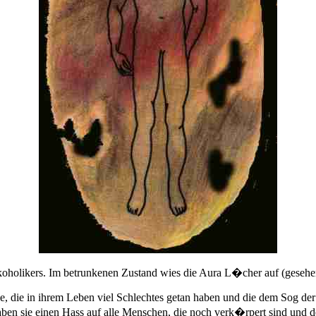
koholikers. Im betrunkenen Zustand wies die Aura L�cher auf (geseh
ene, die in ihrem Leben viel Schlechtes getan haben und die dem Sog d
ben sie einen Hass auf alle Menschen, die noch verk�rpert sind und d