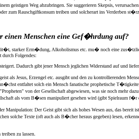
em geistigen Weg abzubringen. Sie suggerieren Skepsis, verursachen
oder zum Rauschgiftkonsum treiben und solcherart ins Verderben st�rz
�r einen Menschen eine Gef�hrdung auf?
t�t, starker Erm�dung, Alkoholismus etc. mu� noch eine zus�tzlich
st durch Folgendes:
steigert. Dadurch gibt jener Mensch jeglichen Widerstand auf und liefe
ist als Jesus, Erzengel etc. ausgibt und den zu kontrollierenden Men
n�chst entfaltet solch ein Mensch fanatische prophetische T�tigkei
Propheten" von der Gesellschaft abgewiesen, was sie noch mehr dazu
lschaft als vom B�sen manipuliert gesehen wird (gibt Spielraum f�r
der Manipulation: Der Geist gibt sich als hohes Wesen aus, das berei
n solche Texte (oft auch als B�cher heraus gegeben) lesen, erkennen 
reiben zu lassen.