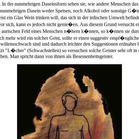
mag. In der nunmehrigen Daseinsform sehen sie, wie andere Menschen
rem nunmehrigen Dasein weder Speisen, noch Alkohol oder sonstige G�te
t ein Glas Wein trinken will, das sich in der irdischen Umwelt befin
 vor sich, kann es jedoch nicht genie�en. Aus diesem Grund versucht 
m aurischen Feld eines Menschen n�hern k�nnen, so k�nnen sie durc
h mehr wird ein solcher Geist, sollte er einen suggestiv empf�nglic
illensschwach sind und dadurch leichter den Suggestionen erdnaher Gei
t "L�cher" (Schwachstellen) so versuchen solche Geister sehr oft in
ben. Man spricht dann von ihnen als Besessenheitsgeister.