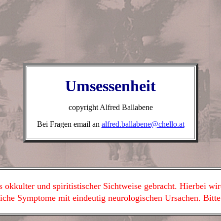
Umsessenheit
copyright Alfred Ballabene
Bei Fragen email an
alfred.ballabene@chello.at
 okkulter und spiritistischer Sichtweise gebracht. Hierbei wi
iche Symptome mit eindeutig neurologischen Ursachen. Bitte 