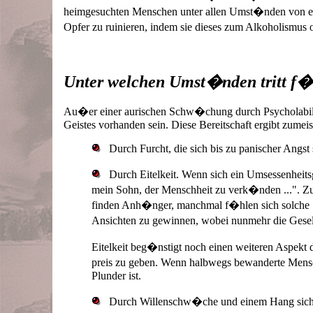
heimgesuchten Menschen unter allen Umst�nden von ein
Opfer zu ruinieren, indem sie dieses zum Alkoholismus 
Unter welchen Umst�nden tritt f
Au�er einer aurischen Schw�chung durch Psycholabili
Geistes vorhanden sein. Diese Bereitschaft ergibt zumei
Durch Furcht, die sich bis zu panischer Angst 
Durch Eitelkeit. Wenn sich ein Umsessenheitsge
mein Sohn, der Menschheit zu verk�nden ...". Zu
finden Anh�nger, manchmal f�hlen sich solche "
Ansichten zu gewinnen, wobei nunmehr die Gesel
Eitelkeit beg�nstigt noch einen weiteren Aspekt 
preis zu geben. Wenn halbwegs bewanderte Mensche
Plunder ist.
Durch Willenschw�che und einem Hang sich t