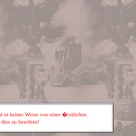
rd in keiner Weise von einer �rztlichen
dies zu beachten!