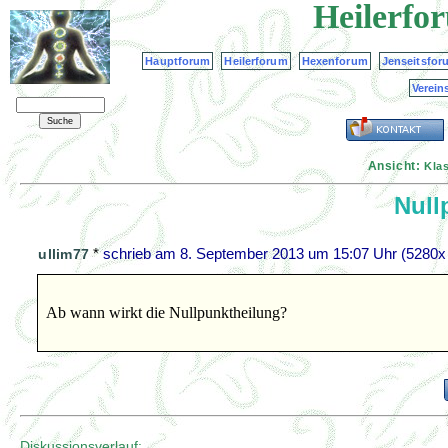
Heilerfo
Hauptforum
Heilerforum
Hexenforum
Jenseitsfor
Verein
Ansicht:
Kla
Null
*
schrieb am
8. September 2013 um 15:07 Uhr
(5280x 
ullim77
Ab wann wirkt die Nullpunktheilung?
Diskussionsverlauf: