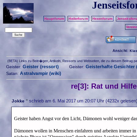
Jenseitsf
Hauptforum
Heilerforum
Hexenforum
Jenseitsfor
Verein
Ansicht:
Kla
(BETA) Links zu Beitr�gen, Artikeln, Ressorts und Webseiten, die zu diesem Beitrag 
Geister (ressort)
Geisterhafte Gesichter 
Geister:
Geister:
Astralvampir (wiki)
Satan:
re[3]: Rat und Hi
*
schrieb am
6. Mai 2017 um 20:07 Uhr
(4232x gelesen)
Jokke
Geister haben Angst vor den Licht, Dämonen wohl weniger das 
Dämonen wollen in Menschen einfahren und arbeiten immer in 
nächste Phase ist "Oppression" durch geistige Aspekte Unterdr