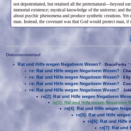
not depotentiated, but retained all the preternatural—beyond ea
immortal existence; mystical knowledge of the universe; and the 
about psychic phenomena and produce synthetic creations. Yet
man. Instead, the covenant was that God would protect man, if 
Diskussionsverlauf:
Rat und Hilfe wegen Negativem Wesen?
-
DracoFortis
*
re: Rat und Hilfe wegen Negativem Wesen?
-
Cha
re: Rat und Hilfe wegen Negativem Wesen?
-
Elly
re: Rat und Hilfe wegen Negativem Wesen?
-
Coo
re: Rat und Hilfe wegen Negativem Wesen?
-
Jok
re[2]: Rat und Hilfe wegen Negativem Wes
re[3]: Rat und Hilfe wegen Negativem
re[4]: Rat und Hilfe wegen Ne
re[5]: Rat und Hilfe weg
re[6]: Rat und Hilf
re[7]: Rat und