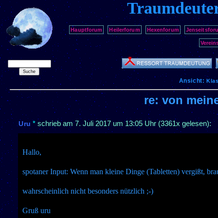
Traumdeute
Hauptforum
Heilerforum
Hexenforum
Jenseitsfor
Verein
Ansicht:
Kla
re: von mein
*
schrieb am
7. Juli 2017 um 13:05 Uhr
(3361x gelesen):
Uru
Hallo,
spotaner Input: Wenn man kleine Dinge (Tabletten) vergißt, bra
wahrscheinlich nicht besonders nützlich ;-)
Gruß uru