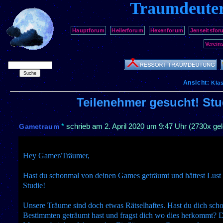
Traumdeute
Hauptforum
Heilerforum
Hexenforum
Jenseitsfor
Verein
Ansicht:
Kla
Teilenehmer gesucht! Stu
*
schrieb am
2. April 2020 um 9:47 Uhr
(2730x gel
Gametraum
Hey Gamer/Träumer,
Hast du schonmal von deinen Games geträumt und hättest Lust m
Studie!
Unsere Träume sind doch etwas Rätselhaftes. Hast du dich sc
Bestimmten geträumt hast und fragst dich wo dies herkommt? D