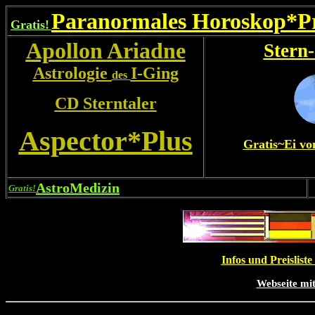
Paranormales Horoskop*
Gratis!
.
Apollon
Ariadne
Stern
Astrologie
I-Ging
des
CD Sterntaler
Aspector*Plus
Gratis~Ei v
.
AstroMedizin
Gratis!
Infos und Preislist
Webseite mit