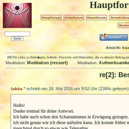
Hauptfo
Hauptforum
Heilerforum
Hexenforum
Jenseitsfor
Verein
Ansicht:
Kla
(BETA) Links zu Beitr�gen, Artikeln, Ressorts und Webseiten, die zu diesem Beitrag 
Meditation (ressort)
Aufmerksamkei
Meditation:
Meditation:
re[2]: B
*
schrieb am
18. Mai 2016 um 9:52 Uhr
(2384x gelesen)
lokita
Hallo!
Danke erstmal für deine Antwort.
Ich habe auch schon den Schamanismus in Erwägung gezogen. I
ich nicht genau wie ich diese aufrufen kann. Ich konnte frühe
manchmal durch so etwas wie Telepathie.