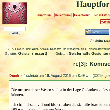
Hauptfo
Hauptforum
Heilerforum
Hexenforum
Jenseitsfor
Verein
Ansicht:
Kla
(BETA) Links zu Beitr�gen, Artikeln, Ressorts und Webseiten, die zu diesem Beitrag 
Geister (ressort)
Geisterhafte Gesichter 
Geister:
Geister:
re[3]: Komis
*
schrieb am
16. August 2016 um 8:49 Uhr
(3025x gel
Darakin
Die meisten dieser Wesen sind ja in der Lage Gedanken zu lese
können.
Ich channel sehr viel und bisher haben die sich alle brav be
läßt wenig Spiel für niedere Wesen.