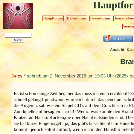
Hauptfo
Hauptforum
Heilerforum
Hexenforum
Jenseitsfor
Verein
Ansicht:
Kla
Bra
*
schrieb am
2. November 2016 um 19:03 Uhr
(2829x ge
Jerzy
Es ist schon einige Zeit her,aber das muss ich euch erzählen!! 
schnell gelang.Irgendwann wurde ich durch das penetrant schri
die Augen u. sah wie ein Stapel CD's auf dem Couchtisch in F
Zündquelle auf besagtem Tisch!! Wer o. was könnte den Brand
Kratzer an Hals o. Rücken,die über Nacht entstanden sind. Die
sie hat kurze Fingernägel - ja, das gibt's tatsächlich!! Im Hausf
kommt - jedoch sofort aufhört, wenn ich in den Hausflur trete.