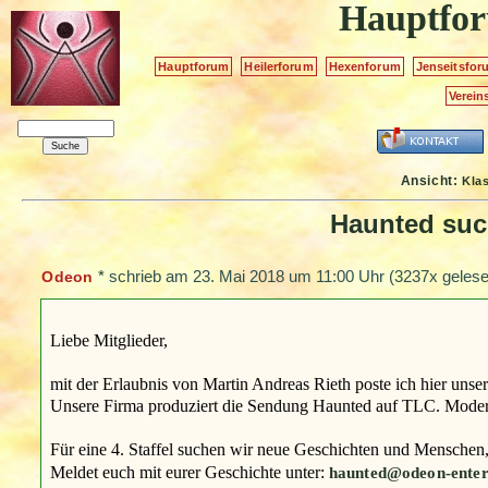
Hauptfo
Hauptforum
Heilerforum
Hexenforum
Jenseitsfor
Verein
Ansicht:
Kla
Haunted suc
*
schrieb am
23. Mai 2018 um 11:00 Uhr
(3237x gelese
Odeon
Liebe Mitglieder,
mit der Erlaubnis von Martin Andreas Rieth poste ich hier unse
Unsere Firma produziert die Sendung Haunted auf TLC. Moder
Für eine 4. Staffel suchen wir neue Geschichten und Menschen, 
Meldet euch mit eurer Geschichte unter:
haunted@odeon-enter