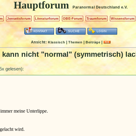
Hauptforum
Paranormal Deutschland
e.V.
um
Jenseitsforum
Literaturforum
OBE-Forum
Traumforum
Wissensforum
Ansicht:
|
|
|
Klassisch
Themen
Beiträge
h kann nicht "normal" (symmetrisch) la
5x gelesen):
 immer meine Unterlippe.
 gelacht wird.