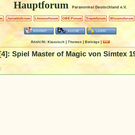
Hauptforum
Paranormal Deutschland
e.V.
um
Jenseitsforum
Literaturforum
OBE-Forum
Traumforum
Wissensforum
Ansicht:
|
|
|
Klassisch
Themen
Beiträge
[4]: Spiel Master of Magic von Simtex 1
: