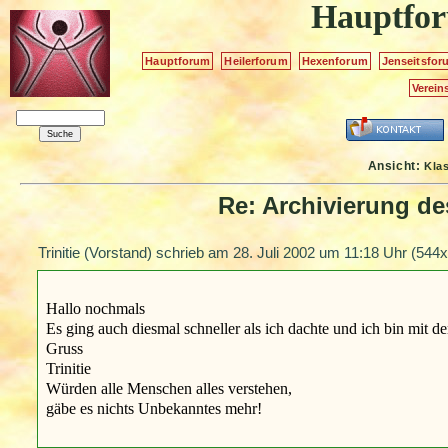
Hauptfo
Hauptforum
Heilerforum
Hexenforum
Jenseitsfor
Verein
Ansicht:
Kla
Re: Archivierung d
Trinitie (Vorstand) schrieb am
28. Juli 2002 um 11:18 Uhr
(544x
Hallo nochmals
Es ging auch diesmal schneller als ich dachte und ich bin mit dem
Gruss
Trinitie
Würden alle Menschen alles verstehen,
gäbe es nichts Unbekanntes mehr!