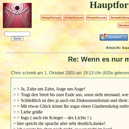
Hauptfo
Hauptforum
Heilerforum
Hexenforum
Jenseitsfor
Verein
Ansicht:
Kla
Re: Wenn es nur m
Chris schrieb am
1. Oktober 2003 um 19:13 Uhr
(633x gelesen
> > Ja, Zahn um Zahn, Auge um Auge!
> > Tragt den Streit bis zum Ende aus, sonst sieht niemand, wie 
> > Schließlich ist dies ja auch ein Diskussionsforum und dien
> > Mit etwas Glück könnt Ihr sogar einen Glaubenskrieg entfe
> > Liebe grüße
> > Ingo ( auch ein Krieger – des Lichts ! )
> hier spricht die sprache aber sehr deutlich,danke!