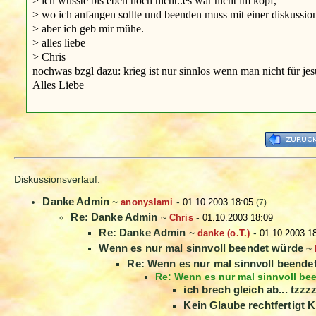
> ich wusste bis eben noch nicht..es war nicht im kopf,
> wo ich anfangen sollte und beenden muss mit einer diskussion.
> aber ich geb mir mühe.
> alles liebe
> Chris
nochwas bzgl dazu: krieg ist nur sinnlos wenn man nicht für jes
Alles Liebe
Diskussionsverlauf:
Danke Admin
~
anonyslami
-
01.10.2003 18:05
(7)
Re: Danke Admin
~
Chris
-
01.10.2003 18:09
Re: Danke Admin
~
danke (o.T.)
-
01.10.2003 1
Wenn es nur mal sinnvoll beendet würde
~
Re: Wenn es nur mal sinnvoll beende
Re: Wenn es nur mal sinnvoll be
ich brech gleich ab... tzzz
Kein Glaube rechtfertigt K