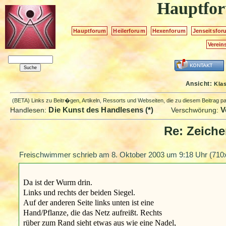
Hauptfo
Hauptforum
Heilerforum
Hexenforum
Jenseitsfor
Verein
Ansicht:
Kla
(BETA) Links zu Beitr�gen, Artikeln, Ressorts und Webseiten, die zu diesem Beitrag 
Die Kunst des Handlesens (*)
V
Handlesen:
Verschwörung:
Re: Zeiche
Freischwimmer schrieb am
8. Oktober 2003 um 9:18 Uhr
(710x
Da ist der Wurm drin.
Links und rechts der beiden Siegel.
Auf der anderen Seite links unten ist eine
Hand/Pflanze, die das Netz aufreißt. Rechts
rüber zum Rand sieht etwas aus wie eine Nadel,