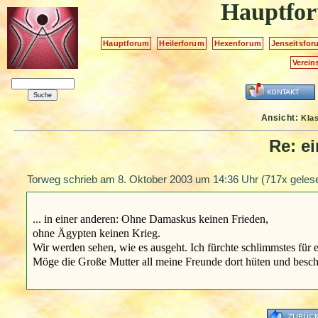
Hauptfo
Hauptforum
Heilerforum
Hexenforum
Jenseitsfor
Verein
Ansicht:
Kla
Re: e
Torweg schrieb am
8. Oktober 2003 um 14:36 Uhr
(717x geles
... in einer anderen: Ohne Damaskus keinen Frieden,
ohne Ägypten keinen Krieg.
Wir werden sehen, wie es ausgeht. Ich fürchte schlimmstes für ei
Möge die Große Mutter all meine Freunde dort hüten und besc