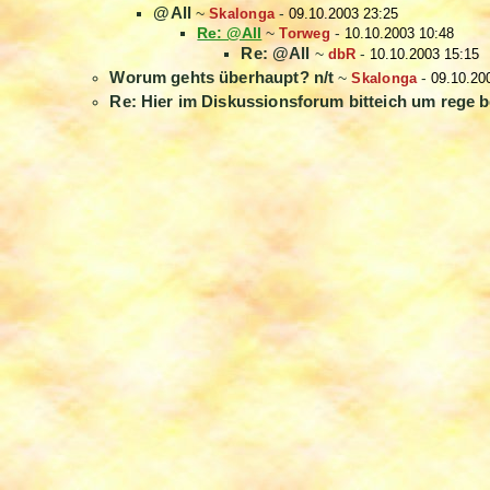
@All
~
Skalonga
-
09.10.2003 23:25
Re: @All
~
Torweg
-
10.10.2003 10:48
Re: @All
~
dbR
-
10.10.2003 15:15
Worum gehts überhaupt? n/t
~
Skalonga
-
09.10.20
Re: Hier im Diskussionsforum bitteich um rege b