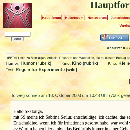
Hauptfo
Hauptforum
Heilerforum
Hexenforum
Jenseitsfor
Verein
Ansicht:
Kla
(BETA) Links zu Beitr�gen, Artikeln, Ressorts und Webseiten, die zu diesem Beitrag 
Humor (rubrik)
Kino (rubrik)
Klein
Humor:
Kino:
Kino:
Regeln für Experimente (wiki)
Test:
Torweg schrieb am
10. Oktober 2003 um 10:48 Uhr
(796x gele
Hallo Skalonga,
mit SS meine ich Sabrina Setlur, entschuldige, ich dachte, das s
Entschuldige, wenn ich für Irritationen gesorgt habe, war wohl 
>>Warum haben hier einige das Bedürfnis immer in einer Gehe