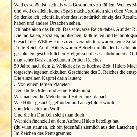
Weil es schön ist, sich als was Besonderes zu fühlen. Weil es 
und weil es allein keinen Spaß macht, gründen sich eben Verei
So denke ich jedenfalls, aber das ist natürlich einzig das Re
haben und andere Ursachen sehen.
Ich habe auch das Buch: Das schwarze Reich dabei. Auf der Rüc
Die radikalen, sozialen, politischen, kulturellen und technolo
Gesicht der WElt wie nie zuvor veränderten, waren keine Zufä
Dritte Reich Adolf Hitlers waren Betriebsunfälle der Geschicht
gestalteten geschichtlichen Ereignissen dieses Jahrhunderts. Ok
magischer Basis aufgebauten Dritten Reiches.
50 Jahre nach dem 2. Weltkrieg ist es höchste Zeit, Hitlers M
totgeschwiegenen okkulten Geschichte des 3. Reiches die ents
Die einzelnen Kapitel darin lauten:
.. Von einem fernen Planeten
Der Thule-Orden und seine Entstehung
Wir machen die Melodie und Hitler tanzt danach
Wie Hitler gesucht, gefunden und ausgebildet wurde,
vom Mensch zum Wolf
Und die im Dunkeln sieht man doch
Wer sich finanziell an dem Aufbau Hitlers beteiligt hat
(du wirst staunen, ich bin jedenfalls ziemlich aus den Latschen 
Im Zeichen des Pentagramms