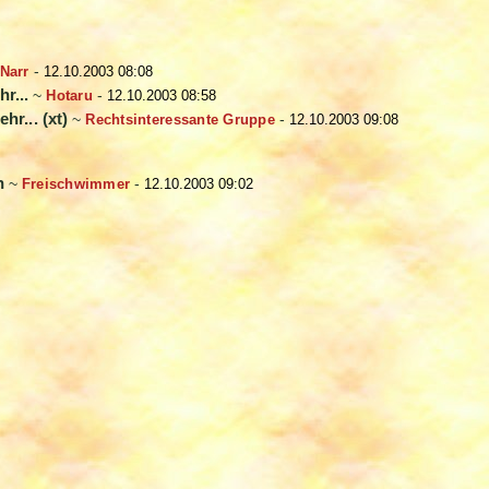
 Narr
-
12.10.2003 08:08
r...
~
Hotaru
-
12.10.2003 08:58
r... (xt)
~
Rechtsinteressante Gruppe
-
12.10.2003 09:08
h
~
Freischwimmer
-
12.10.2003 09:02