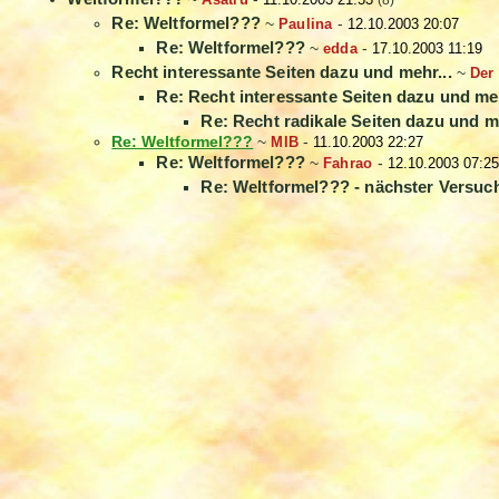
(8)
Re: Weltformel???
~
Paulina
-
12.10.2003 20:07
Re: Weltformel???
~
edda
-
17.10.2003 11:19
Recht interessante Seiten dazu und mehr...
~
Der
Re: Recht interessante Seiten dazu und meh
Re: Recht radikale Seiten dazu und meh
Re: Weltformel???
~
MIB
-
11.10.2003 22:27
Re: Weltformel???
~
Fahrao
-
12.10.2003 07:25
Re: Weltformel??? - nächster Versuc