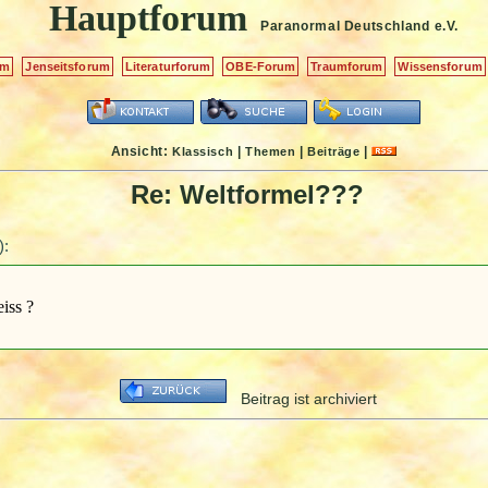
Hauptforum
Paranormal Deutschland
e.V.
um
Jenseitsforum
Literaturforum
OBE-Forum
Traumforum
Wissensforum
Ansicht:
|
|
|
Klassisch
Themen
Beiträge
Re: Weltformel???
):
iss ?
Beitrag ist archiviert