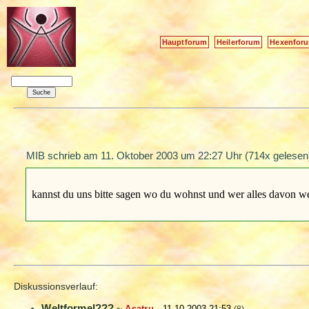
Hauptforum
Heilerforum
Hexenfor
MIB schrieb am
11. Oktober 2003 um 22:27 Uhr
(714x gelesen
kannst du uns bitte sagen wo du wohnst und wer alles davon we
Diskussionsverlauf:
Weltformel???
~
Asatru
-
11.10.2003 21:53