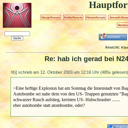
Hauptfo
Hauptforum
Heilerforum
Hexenforum
Jenseitsfor
Verein
Ansicht:
Kla
Re: hab ich gerad bei N2
!¢}{ schrieb am
12. Oktober 2003 um 12:16 Uhr
(485x gelesen)
>Eine heftige Explosion hat am Sonntag die Innenstadt von Bag
Autobombe sei nahe dem von den US- Truppen genutzten "Bagd
schwarzer Rauch aufstieg, kreisten US- Hubschrauber .......
eher autobombe statt atombombe, oder?