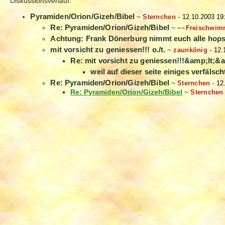
Diskussionsverlauf:
Pyramiden/Orion/Gizeh/Bibel
~
Sternchen
-
12.10.2003 19
Re: Pyramiden/Orion/Gizeh/Bibel
~
~~Freischwim
Achtung: Frank Dönerburg nimmt euch alle hops 
mit vorsicht zu geniessen!!! o./t.
~
zaunkönig
-
12.
Re: mit vorsicht zu geniessen!!!&amp;lt;&a
weil auf dieser seite einiges verfälsch
Re: Pyramiden/Orion/Gizeh/Bibel
~
Sternchen
-
12
Re: Pyramiden/Orion/Gizeh/Bibel
~
Sternchen