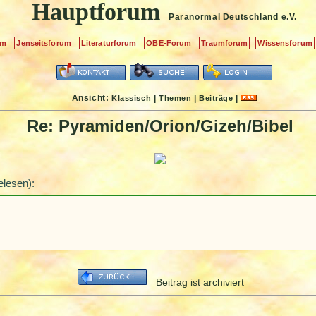
Hauptforum
Paranormal Deutschland
e.V.
um
Jenseitsforum
Literaturforum
OBE-Forum
Traumforum
Wissensforum
Ansicht:
|
|
|
Klassisch
Themen
Beiträge
Re: Pyramiden/Orion/Gizeh/Bibel
elesen):
Beitrag ist archiviert