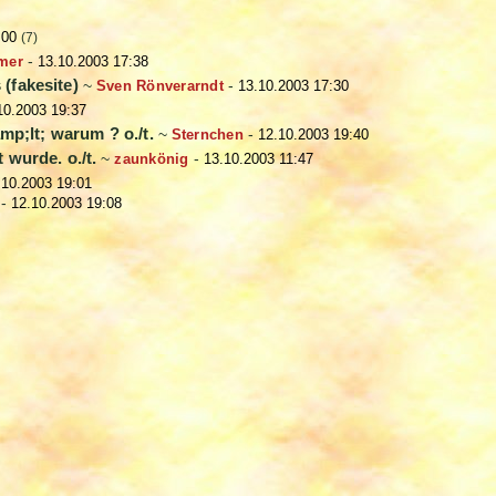
:00
(7)
mer
-
13.10.2003 17:38
(fakesite)
~
Sven Rönverarndt
-
13.10.2003 17:30
10.2003 19:37
mp;lt; warum ? o./t.
~
Sternchen
-
12.10.2003 19:40
t wurde. o./t.
~
zaunkönig
-
13.10.2003 11:47
.10.2003 19:01
-
12.10.2003 19:08