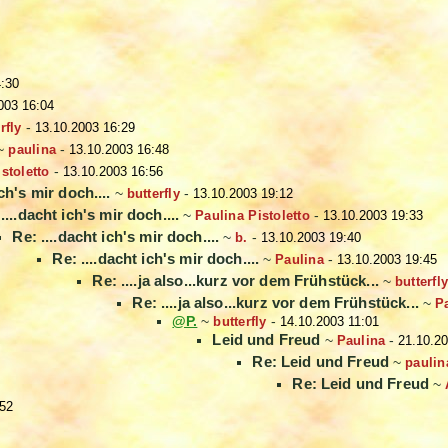
4:30
003 16:04
rfly
-
13.10.2003 16:29
~
paulina
-
13.10.2003 16:48
stoletto
-
13.10.2003 16:56
ich's mir doch....
~
butterfly
-
13.10.2003 19:12
....dacht ich's mir doch....
~
Paulina Pistoletto
-
13.10.2003 19:33
Re: ....dacht ich's mir doch....
~
b.
-
13.10.2003 19:40
Re: ....dacht ich's mir doch....
~
Paulina
-
13.10.2003 19:45
Re: ....ja also...kurz vor dem Frühstück...
~
butterfl
Re: ....ja also...kurz vor dem Frühstück...
~
P
@P.
~
butterfly
-
14.10.2003 11:01
Leid und Freud
~
Paulina
-
21.10.2
Re: Leid und Freud
~
paulin
Re: Leid und Freud
~
:52