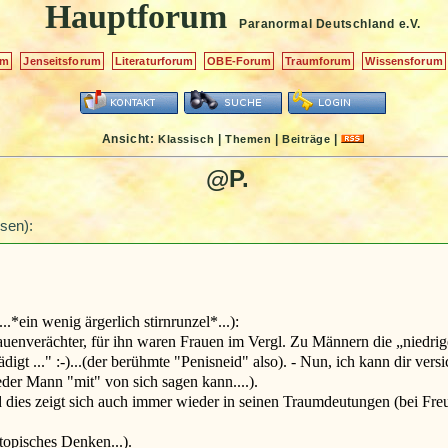
Hauptforum
Paranormal Deutschland
e.V.
um
Jenseitsforum
Literaturforum
OBE-Forum
Traumforum
Wissensforum
Ansicht:
|
|
|
Klassisch
Themen
Beiträge
@P.
sen):
*ein wenig ärgerlich stirnrunzel*...):
uenverächter, für ihn waren Frauen im Vergl. Zu Männern die „niedrig
ädigt ..." :-)...(der berühmte "Penisneid" also). - Nun, ich kann dir ver
jeder Mann "mit" von sich sagen kann....).
und dies zeigt sich auch immer wieder in seinen Traumdeutungen (bei 
topisches Denken...).