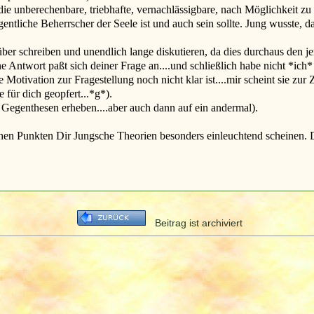
ie unberechenbare, triebhafte, vernachlässigbare, nach Möglichkeit 
ntliche Beherrscher der Seele ist und auch sein sollte. Jung wusste,
r schreiben und unendlich lange diskutieren, da dies durchaus den jen
ne Antwort paßt sich deiner Frage an....und schließlich habe nicht *ic
otivation zur Fragestellung noch nicht klar ist....mir scheint sie zur Ze
 für dich geopfert...*g*).
 Gegenthesen erheben....aber auch dann auf ein andermal).
en Punkten Dir Jungsche Theorien besonders einleuchtend scheinen. Das
Beitrag ist archiviert