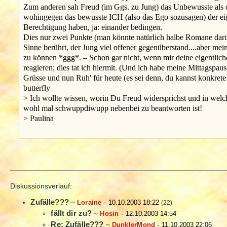
Zum anderen sah Freud (im Ggs. zu Jung) das Unbewusste als d
wohingegen das bewusste ICH (also das Ego sozusagen) der eige
Berechtigung haben, ja: einander bedingen.
Dies nur zwei Punkte (man könnte natürlich halbe Romane darübe
Sinne berührt, der Jung viel offener gegenüberstand....aber mei
zu können *ggg*. – Schon gar nicht, wenn mir deine eigentliche M
reagieren; dies tat ich hiermit. (Und ich habe meine Mittagspause
Grüsse und nun Ruh' für heute (es sei denn, du kannst konkrete
butterfly
> Ich wollte wissen, worin Du Freud widersprichst und in welch
wohl mal schwuppdiwupp nebenbei zu beantworten ist!
> Paulina
Diskussionsverlauf:
Zufälle???
~
Loraine
-
10.10.2003 18:22
(22)
fällt dir zu?
~
Hosin
-
12.10.2003 14:54
Re: Zufälle???
~
DunklerMond
-
11.10.2003 22:06