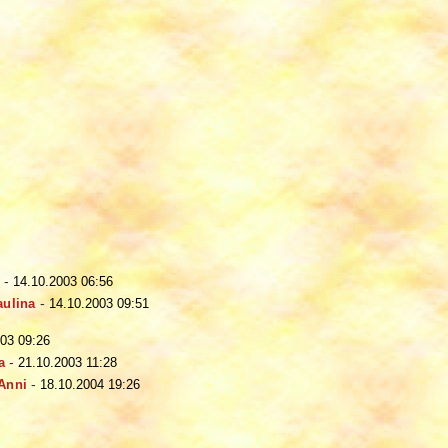
y
-
14.10.2003 06:56
aulina
-
14.10.2003 09:51
003 09:26
a
-
21.10.2003 11:28
Anni
-
18.10.2004 19:26