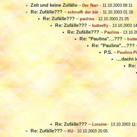
Zeit und keine Zufälle
~
Der Narr
-
11.10.2003 08:11
Re: Zufälle???
~
schnuffi der bär
-
11.10.2003 01:16
Re: Zufälle???
~
paulina
-
12.10.2003 21:25
Re: Zufälle???
~
butterfly
-
13.10.2003 1
Re: Zufälle???
~
Paulina
-
13.10.2
Re: "Paulina"....???
~
butte
Re: "Paulina"....???
P.S.
~
Paulina Pi
....dacht 
Re: 
Re: Zufälle???
~
Loraine
-
13.10.2003 11
Re: Zufälle???
~
KU
-
10.10.2003 20:05