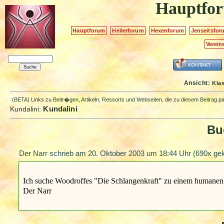
Hauptfo
Hauptforum
Heilerforum
Hexenforum
Jenseitsfor
Verein
Ansicht:
Kla
(BETA) Links zu Beitr�gen, Artikeln, Ressorts und Webseiten, die zu diesem Beitrag 
Kundalini
Kundalini:
Bu
Der Narr schrieb am
20. Oktober 2003 um 18:44 Uhr
(690x gel
Ich suche Woodroffes "Die Schlangenkraft" zu einem humanen 
Der Narr