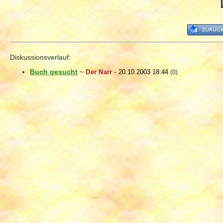
Diskussionsverlauf:
Buch gesucht
~
Der Narr
-
20.10.2003 18:44
(0)