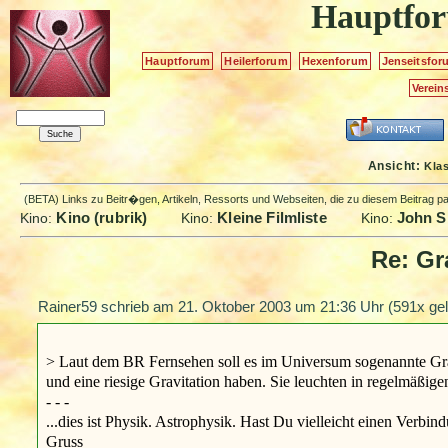
Hauptfo
Hauptforum
Heilerforum
Hexenforum
Jenseitsfor
Verein
Ansicht:
Kla
(BETA) Links zu Beitr�gen, Artikeln, Ressorts und Webseiten, die zu diesem Beitrag 
Kino (rubrik)
Kleine Filmliste
John Si
Kino:
Kino:
Kino:
Re: Gr
Rainer59 schrieb am
21. Oktober 2003 um 21:36 Uhr
(591x gel
> Laut dem BR Fernsehen soll es im Universum sogenannte Gravi
und eine riesige Gravitation haben. Sie leuchten in regelmäßige
- - -
...dies ist Physik. Astrophysik. Hast Du vielleicht einen Verbi
Gruss