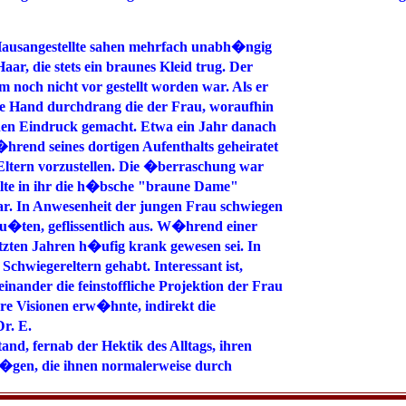
 Hausangestellte sahen mehrfach unabh�ngig
r, die stets ein braunes Kleid trug. Der
m noch nicht vor gestellt worden war. Als er
eine Hand durchdrang die der Frau, woraufhin
ischen Eindruck gemacht. Etwa ein Jahr danach
hrend seines dortigen Aufenthalts geheiratet
 Eltern vorzustellen. Die �berraschung war
ellte in ihr die h�bsche "braune Dame"
ar. In Anwesenheit der jungen Frau schwiegen
wu�ten, geflissentlich aus. W�hrend einer
tzten Jahren h�ufig krank gewesen sei. In
chwiegereltern gehabt. Interessant ist,
nander die feinstoffliche Projektion der Frau
hre Visionen erw�hnte, indirekt die
r. E.
d, fernab der Hektik des Alltags, ihren
�gen, die ihnen normalerweise durch