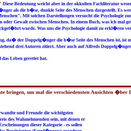
" Diese Bedeutung weicht aber in der okkulten Fachliteratur we
nger als die b�se, dunkle Seite des Menschen dargestellt. Es we
 Menschen". Mit solchen Darstellungen versucht die Psychologie z
iten oder Gewalt zwischen Menschen. In einem Buch, was ich mal g
f�hrt wurde. Was uns die Psychologie damit zu erkl�ren versuch
llung, da� der Doppelg�nger die b�se Seite des Menschen ist, ist 
ehend drei Autoren zitiert. Aber auch auf Alfreds Doppelg�ngerse
 das Leben gerettet hat.
ate bringen, um mal die verschiedensten Ansichten �ber 
wandte und Freunde die wichtigsten
eis des Wahmehmenden sein, mit denen er
rscheinungen dieser Kategorie - es sollen
 des Perzipienten (Empf�ngers) zuordnen.