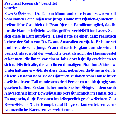
Psychical Research" berichtet
wurde:
Zwei G�ste von Dr. E. - ein Mann und eine Frau - sowie eine
voneinander eine h�bsche junge Dame mit r�tlich-goldenem Haa
m�nnliche Gast hielt die Frau f�r ein Familienmitglied, das ih
ihr die Hand sch�tteln wollte, griff er verbl�fft ins Leere. S
sich diese in Luft aufl�ste. Dabei hatte sie einen ganz realist
kehrte der Sohn von Dr. E. aus Australien zur�ck. Er hatte w�
und brachte seine junge Frau mit nach England, um sie seinen
perfekt, als sowohl der weibliche Gast als auch die Hausangest
erkannten, die ihnen vor einem Jahr dort h�ufig erschienen w
sich nat�rlich alle, die von ihren damaligen Phantom-Visiten 
Unterhaltung erw�hnte diese ganz nebenbei, da� sie in den le
diesem Zustand habe sie des �fteren Visionen vom Hause ihrer S
da� in diesem Fall mindestens drei Personen unabh�ngig vonei
gesehen hatten. Erstaunlicher noch: Sie best�tigte, indem sie i
Anwesenheit ihrer Bewu�tseins pers�nlichkeit im Hause des D
Es mag sein, da� Personen im k�rperlich geschw�chten Zustan
Bewu�tseins-/Geist-Komplex auf Dinge zu konzentrieren verm
raumzeitliche Barrieren verwehrt sind.