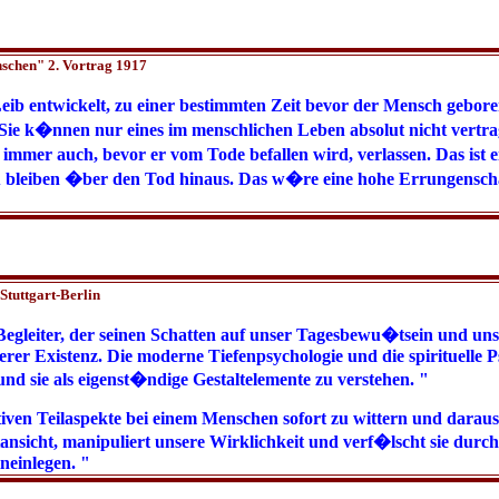
nschen" 2. Vortrag 1917
eib entwickelt, zu einer bestimmten Zeit bevor der Mensch gebor
. Sie k�nnen nur eines im menschlichen Leben absolut nicht vert
n, immer auch, bevor er vom Tode befallen wird, verlassen. Das i
zu bleiben �ber den Tod hinaus. Das w�re eine hohe Errungenscha
Stuttgart-Berlin
 Begleiter, der seinen Schatten auf unser Tagesbewu�tsein und un
rer Existenz. Die moderne Tiefenpsychologie und die spirituelle P
d sie als eigenst�ndige Gestaltelemente zu verstehen. "
iven Teilaspekte bei einem Menschen sofort zu wittern und daraus 
ansicht, manipuliert unsere Wirklichkeit und verf�lscht sie durch
neinlegen. "