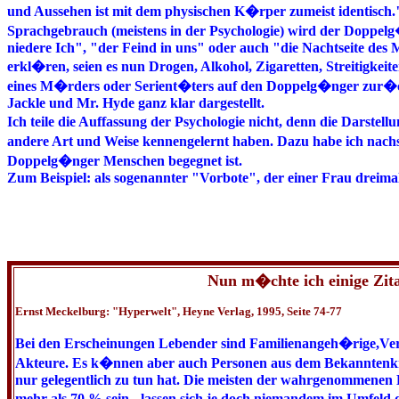
und Aussehen ist mit dem physischen K�rper zumeist identisch.
Sprachgebrauch (meistens in der Psychologie) wird der Doppelg�
niedere Ich", "der Feind in uns" oder auch "die Nachtseite des
erkl�ren, seien es nun Drogen, Alkohol, Zigaretten, Streitigke
eines M�rders oder Serient�ters auf den Doppelg�nger zur�ckge
Jackle und Mr. Hyde ganz klar dargestellt.
Ich teile die Auffassung der Psychologie nicht, denn die Darste
andere Art und Weise kennengelernt haben. Dazu habe ich nachst
Doppelg�nger Menschen begegnet ist.
Zum Beispiel: als sogenannter "Vorbote", der einer Frau dreimal
Nun m�chte ich einige Zit
Ernst Meckelburg: "Hyperwelt", Heyne Verlag, 1995, Seite 74-77
Bei den Erscheinungen Lebender sind Familienangeh�rige,Ver
Akteure. Es k�nnen aber auch Personen aus dem Bekanntenkr
nur gelegentlich zu tun hat. Die meisten der wahrgenommenen E
mehr als 70 % sein - lassen sich je doch niemandem im Umfeld