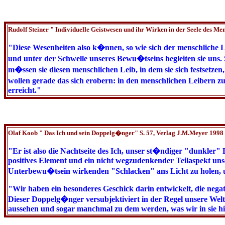
Rudolf Steiner " Individuelle Geistwesen und ihr Wirken in der Seele des Me
"Diese Wesenheiten also k�nnen, so wie sich der menschliche L
und unter der Schwelle unseres Bewu�tseins begleiten sie uns
m�ssen sie diesen menschlichen Leib, in dem sie sich festsetze
wollen gerade das sich erobern: in den menschlichen Leibern 
erreicht."
Olaf Koob " Das Ich und sein Doppelg�nger" S. 57, Verlag J.M.Meyer 1998 
"Er ist also die Nachtseite des Ich, unser st�ndiger "dunkler"
positives Element und ein nicht wegzudenkender Teilaspekt unse
Unterbewu�tsein wirkenden "Schlacken" ans Licht zu holen, un
"Wir haben ein besonderes Geschick darin entwickelt, die negat
Dieser Doppelg�nger versubjektiviert in der Regel unsere Welt
aussehen und sogar manchmal zu dem werden, was wir in sie hi