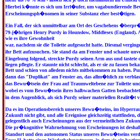
Hierbei k�nnte es sich um Irrl�ufer, um vagabundierende Be
Erscheinungsph�nomen in seiner Substanz eher best�tigen.
Ein Fall, der sich unmittelbar am Ort des Geschehens �berpr�f
79-j�hrigen Henry Purdy in Hounslow, Middlesex (England). Al
wie es ihre Gewohnheit
war, nachdem sie die Toilette aufgesucht hatte. Diesmal vergin
ihr Bett aufzusuchen. Sie stand da am Fenster und schaute unv
Eingebung folgend, streckte Purdy seinen Arm aus und tastete 
liegen pflegte. Er staunte nicht schlecht, als er sie zu fassen b
Bett und schien von alledem nichts mitbekommen zu haben. Purd
dann das "Duplikat" am Fenster an, das allm�hlich zu verbl
das Bewu�tsein der Frau auf Traumweltebene zur Toilette und
wobei es vom Bewu�tsein ihres halbwachen Gatten beobachte
in dem Augenblick, als sich Purdy seiner materiellen Realit�
Da es im Operationsbereich unseres Bewu�tseins, im Hyperrau
Zukunft nicht gibt, und alle Ereignisse gleichzeitig stattfinden,
gelegentlich auch Erscheinungen aus der vermeintlichen Zukunf
Die pr�kognitive Wahrnehmung von Erscheinungen ist deshalb s
Standort und den autonomen Status unseres Bewu�tseins verde