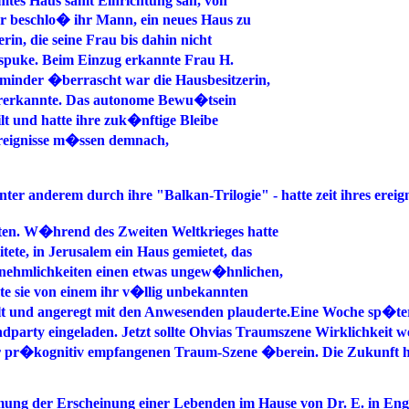
mmtes Haus samt Einrichtung sah, von
er beschlo� ihr Mann, ein neues Haus zu
n, die seine Frau bis dahin nicht
t spuke. Beim Einzug erkannte Frau H.
t minder �berrascht war die Hausbesitzerin,
dererkannte. Das autonome Bewu�tsein
t und hatte ihre zuk�nftige Bleibe
 Ereignisse m�ssen demnach,
unter anderem durch ihre "Balkan-Trilogie" - hatte zeit ihres er
llten. W�hrend des Zweiten Weltkrieges hatte
ete, in Jerusalem ein Haus gemietet, das
nnehmlichkeiten einen etwas ungew�hnlichen,
e sie von einem ihr v�llig unbekannten
elt und angeregt mit den Anwesenden plauderte.Eine Woche sp�t
dparty eingeladen. Jetzt sollte Ohvias Traumszene Wirklichkeit 
der pr�kognitiv empfangenen Traum-Szene �berein. Die Zukunft h
ung der Erscheinung einer Lebenden im Hause von Dr. E. in Engla