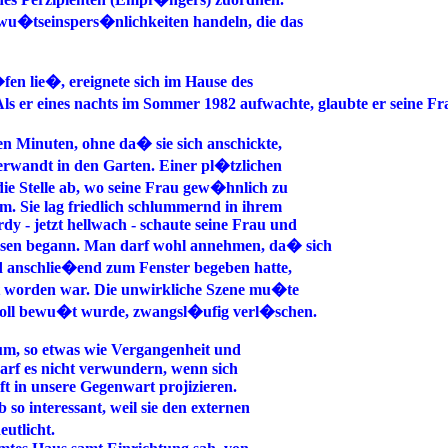
wu�tseinspers�nlichkeiten handeln, die das
en lie�, ereignete sich im Hause des
s er eines nachts im Sommer 1982 aufwachte, glaubte er seine Fra
gen Minuten, ohne da� sie sich anschickte,
erwandt in den Garten. Einer pl�tzlichen
die Stelle ab, wo seine Frau gew�hnlich zu
ekam. Sie lag friedlich schlummernd in ihrem
y - jetzt hellwach - schaute seine Frau und
assen begann. Man darf wohl annehmen, da� sich
 anschlie�end zum Fenster begeben hatte,
t worden war. Die unwirkliche Szene mu�te
t voll bewu�t wurde, zwangsl�ufig verl�schen.
m, so etwas wie Vergangenheit und
 darf es nicht verwundern, wenn sich
t in unsere Gegenwart projizieren.
o interessant, weil sie den externen
utlicht.