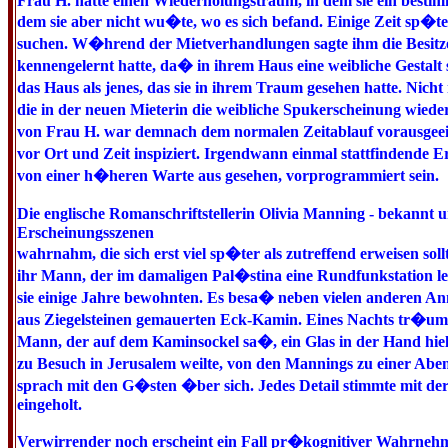
Frau H. hatte einen Wiederholungstraum, in dem sie ein besti
dem sie aber nicht wu�te, wo es sich befand. Einige Zeit sp�t
suchen. W�hrend der Mietverhandlungen sagte ihm die Besitzeri
kennengelernt hatte, da� in ihrem Haus eine weibliche Gestal
das Haus als jenes, das sie in ihrem Traum gesehen hatte. Nich
die in der neuen Mieterin die weibliche Spukerscheinung wie
von Frau H. war demnach dem normalen Zeitablauf vorausgeeil
vor Ort und Zeit inspiziert. Irgendwann einmal stattfindende
von einer h�heren Warte aus gesehen, vorprogrammiert sein.
Die englische Romanschriftstellerin Olivia Manning - bekannt 
Erscheinungsszenen
wahrnahm, die sich erst viel sp�ter als zutreffend erweisen so
ihr Mann, der im damaligen Pal�stina eine Rundfunkstation leit
sie einige Jahre bewohnten. Es besa� neben vielen anderen A
aus Ziegelsteinen gemauerten Eck-Kamin. Eines Nachts tr�umt
Mann, der auf dem Kaminsockel sa�, ein Glas in der Hand hi
zu Besuch in Jerusalem weilte, von den Mannings zu einer Aben
sprach mit den G�sten �ber sich. Jedes Detail stimmte mit 
eingeholt.
Verwirrender noch erscheint ein Fall pr�kognitiver Wahrnehm