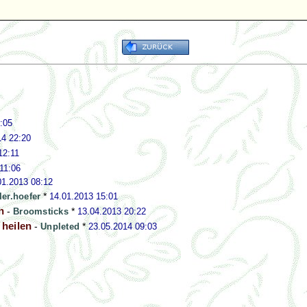
:05
14 22:20
12:11
11:06
01.2013 08:12
ler.hoefer
*
14.01.2013 15:01
n
-
Broomsticks
*
13.04.2013 20:22
 heilen
-
Unpleted
*
23.05.2014 09:03