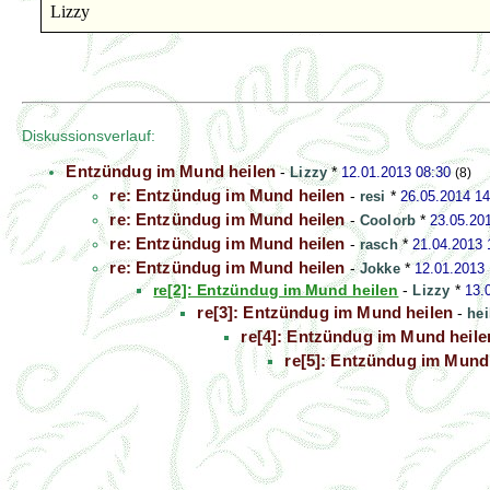
Lizzy
Diskussionsverlauf:
Entzündug im Mund heilen
-
Lizzy
*
12.01.2013 08:30
(8)
re: Entzündug im Mund heilen
-
resi
*
26.05.2014 14
re: Entzündug im Mund heilen
-
Coolorb
*
23.05.20
re: Entzündug im Mund heilen
-
rasch
*
21.04.2013 
re: Entzündug im Mund heilen
-
Jokke
*
12.01.2013 
re[2]: Entzündug im Mund heilen
-
Lizzy
*
13.
re[3]: Entzündug im Mund heilen
-
hei
re[4]: Entzündug im Mund heile
re[5]: Entzündug im Mund