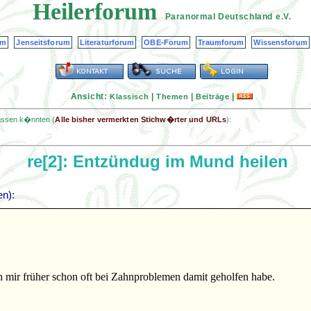
Heilerforum
Paranormal Deutschland
e.V.
um
Jenseitsforum
Literaturforum
OBE-Forum
Traumforum
Wissensforum
Ansicht:
|
|
|
Klassisch
Themen
Beiträge
passen k�nnten (
Alle bisher vermerkten Stichw�rter und URLs
):
re[2]: Entzündug im Mund heilen
n):
ch mir früher schon oft bei Zahnproblemen damit geholfen habe.