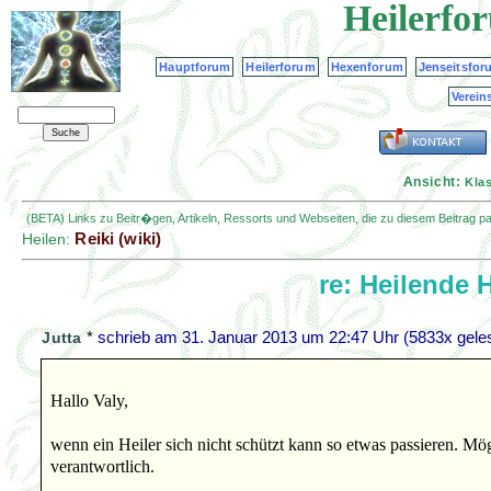
Heilerfo
Hauptforum
Heilerforum
Hexenforum
Jenseitsfor
Verein
Ansicht:
Kla
(BETA) Links zu Beitr�gen, Artikeln, Ressorts und Webseiten, die zu diesem Beitrag 
Reiki (wiki)
Heilen:
re: Heilende 
*
schrieb am
31. Januar 2013 um 22:47 Uhr
(5833x gele
Jutta
Hallo Valy,
wenn ein Heiler sich nicht schützt kann so etwas passieren. Mö
verantwortlich.