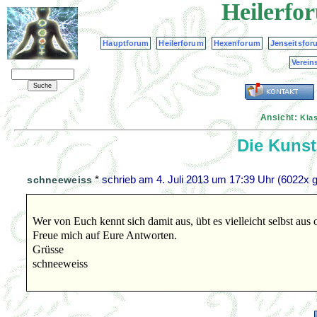
Heilerfo
Hauptforum
Heilerforum
Hexenforum
Jenseitsfor
Verein
Ansicht:
Kla
Die Kuns
*
schrieb am
4. Juli 2013 um 17:39 Uhr
(6022x g
schneeweiss
Wer von Euch kennt sich damit aus, übt es vielleicht selbst aus
Freue mich auf Eure Antworten.
Grüsse
schneeweiss