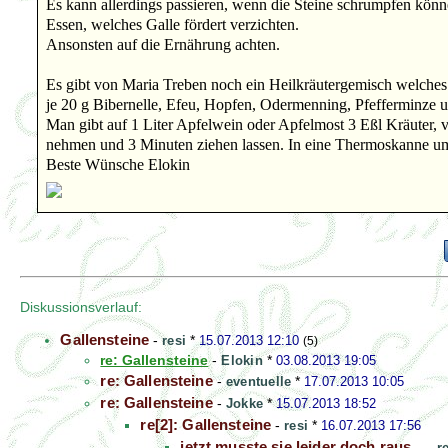
Es kann allerdings passieren, wenn die Steine schrumpfen könne
Essen, welches Galle fördert verzichten.
Ansonsten auf die Ernährung achten.
Es gibt von Maria Treben noch ein Heilkräutergemisch welches 
je 20 g Bibernelle, Efeu, Hopfen, Odermenning, Pfefferminze 
Man gibt auf 1 Liter Apfelwein oder Apfelmost 3 Eßl Kräuter, v
nehmen und 3 Minuten ziehen lassen. In eine Thermoskanne umf
Beste Wünsche Elokin
Diskussionsverlauf:
Gallensteine
-
resi
*
15.07.2013 12:10
(5)
re: Gallensteine
-
Elokin
*
03.08.2013 19:05
re: Gallensteine
-
eventuelle
*
17.07.2013 10:05
re: Gallensteine
-
Jokke
*
15.07.2013 18:52
re[2]: Gallensteine
-
resi
*
16.07.2013 17:56
jetzt musste sie leider doch raus...
-
r