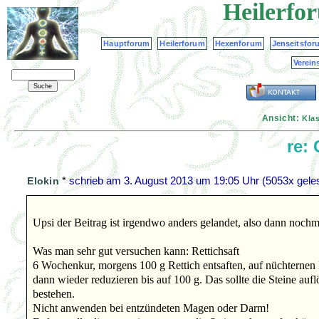
Heilerfo
Hauptforum
Heilerforum
Hexenforum
Jenseitsfor
Verein
Ansicht:
Kla
re:
*
schrieb am
3. August 2013 um 19:05 Uhr
(5053x gele
Elokin
Upsi der Beitrag ist irgendwo anders gelandet, also dann nochm
Was man sehr gut versuchen kann: Rettichsaft
6 Wochenkur, morgens 100 g Rettich entsaften, auf nüchternen
dann wieder reduzieren bis auf 100 g. Das sollte die Steine aufl
bestehen.
Nicht anwenden bei entzündeten Magen oder Darm!