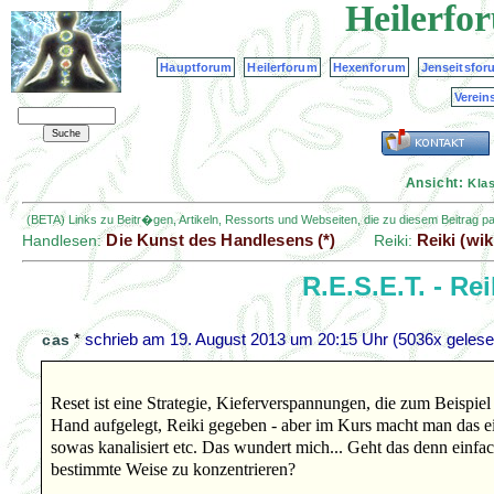
Heilerfo
Hauptforum
Heilerforum
Hexenforum
Jenseitsfor
Verein
Ansicht:
Kla
(BETA) Links zu Beitr�gen, Artikeln, Ressorts und Webseiten, die zu diesem Beitrag 
Die Kunst des Handlesens (*)
Reiki (wik
Handlesen:
Reiki:
R.E.S.E.T. - Re
*
schrieb am
19. August 2013 um 20:15 Uhr
(5036x gelese
cas
Reset ist eine Strategie, Kieferverspannungen, die zum Beispiel 
Hand aufgelegt, Reiki gegeben - aber im Kurs macht man das ein
sowas kanalisiert etc. Das wundert mich... Geht das denn einfa
bestimmte Weise zu konzentrieren?