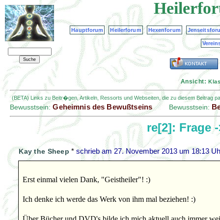
Heilerfo
Hauptforum
Heilerforum
Hexenforum
Jenseitsfor
Verein
Ansicht:
Kla
(BETA) Links zu Beitr�gen, Artikeln, Ressorts und Webseiten, die zu diesem Beitrag 
Geheimnis des Bewußtseins
Be
Bewusstsein:
Bewusstsein:
re[2]: Frage 
*
schrieb am
27. November 2013 um 18:13 Uh
Kay the Sheep
Erst einmal vielen Dank, "Geistheiler"! :)
Ich denke ich werde das Werk von ihm mal beziehen! :)
Über Bücher und DVD's bilde ich mich aktuell auch immer weite