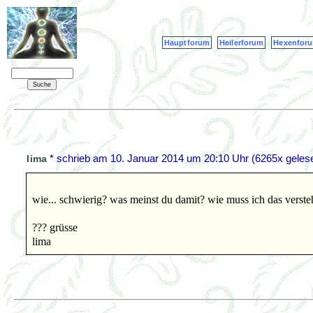
Hauptforum
Heilerforum
Hexenfor
*
schrieb am
10. Januar 2014 um 20:10 Uhr
(6265x geles
lima
wie... schwierig? was meinst du damit? wie muss ich das verst
??? grüsse
lima