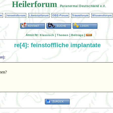
Heilerforum
Paranormal Deutschland
e.V.
um
Jenseitsforum
Literaturforum
OBE-Forum
Traumforum
Wissensforum
Ansicht:
|
|
|
Klassisch
Themen
Beiträge
re[4]: feinstoffliche implantate
en):
ehen?