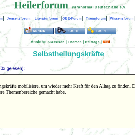
Heilerforum
Paranormal Deutschland
e.V.
um
Jenseitsforum
Literaturforum
OBE-Forum
Traumforum
Wissensforum
Ansicht:
|
|
|
Klassisch
Themen
Beiträge
Selbstheilungskräfte
0x gelesen):
ngskräfte mobilisiere, um wieder mehr Kraft für den Alltag zu finden. 
dere Themenbereiche gemacht habe.