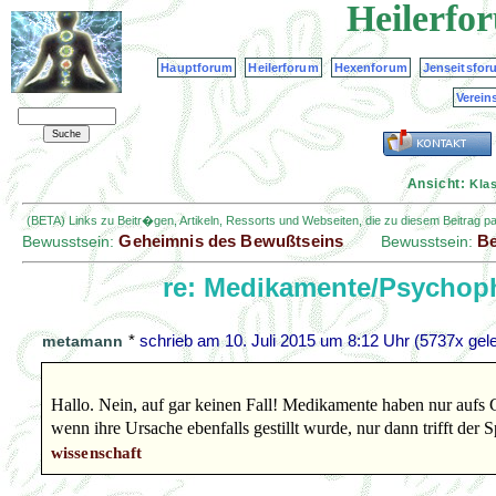
Heilerfo
Hauptforum
Heilerforum
Hexenforum
Jenseitsfor
Verein
Ansicht:
Kla
(BETA) Links zu Beitr�gen, Artikeln, Ressorts und Webseiten, die zu diesem Beitrag 
Geheimnis des Bewußtseins
Be
Bewusstsein:
Bewusstsein:
re: Medikamente/Psychoph
*
schrieb am
10. Juli 2015 um 8:12 Uhr
(5737x gele
metamann
Hallo. Nein, auf gar keinen Fall! Medikamente haben nur aufs Ge
wenn ihre Ursache ebenfalls gestillt wurde, nur dann trifft der S
wissenschaft