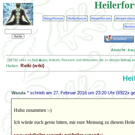
Heilerfo
Hauptforum
Heilerforum
Hexenforum
Jenseitsfor
Verein
Ansicht:
Kla
(BETA) Links zu Beitr�gen, Artikeln, Ressorts und Webseiten, die zu diesem Beitrag 
Reiki (wiki)
Heilen:
Hei
*
schrieb am
27. Februar 2016 um 23:20 Uhr
(6922x ge
Wanda
Huhu zusammen :-)
Ich würde euch gerne bitten, mir eure Meinung zu diesem Heiler
www.geistheiler-sananda.net/heiler-sananda/