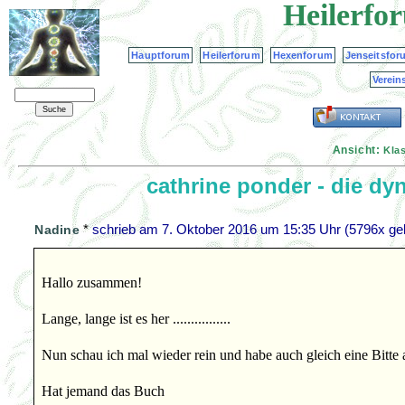
Heilerfo
Hauptforum
Heilerforum
Hexenforum
Jenseitsfor
Verein
Ansicht:
Kla
cathrine ponder - die d
*
schrieb am
7. Oktober 2016 um 15:35 Uhr
(5796x gel
Nadine
Hallo zusammen!
Lange, lange ist es her ................
Nun schau ich mal wieder rein und habe auch gleich eine Bitte 
Hat jemand das Buch