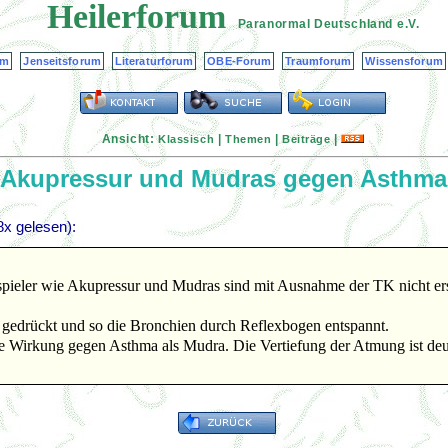
Heilerforum
Paranormal Deutschland
e.V.
um
Jenseitsforum
Literaturforum
OBE-Forum
Traumforum
Wissensforum
Ansicht:
|
|
|
Klassisch
Themen
Beiträge
Akupressur und Mudras gegen Asthma
x gelesen):
pieler wie Akupressur und Mudras sind mit Ausnahme der TK nicht erst
gedrückt und so die Bronchien durch Reflexbogen entspannt.
e Wirkung gegen Asthma als Mudra. Die Vertiefung der Atmung ist deut