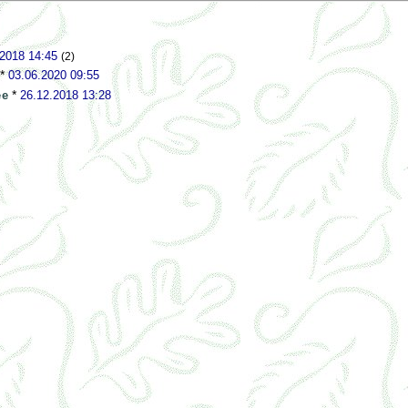
.2018 14:45
(2)
*
03.06.2020 09:55
ee
*
26.12.2018 13:28