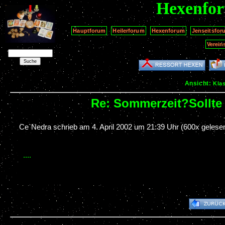
Hexenfo
Hauptforum
Heilerforum
Hexenforum
Jenseitsfor
Verein
Ansicht:
Kla
Re: Sommerzeit?Sollte ma
Ce`Nedra schrieb am
4. April 2002 um 21:39 Uhr
(600x gelesen
....