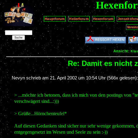
Hexenfo
Hauptforum
Heilerforum
Hexenforum
Jenseitsfor
Verein
Ansicht:
Kla
Re: Damit es nicht
Nevyn schrieb am
21. April 2002 um 10:54 Uhr
(566x gelesen)
> ...möchte ich betonen, dass ich mich von den postings von "t
verschwägert sind...:)))
> Grüße...Hörnchenteufel*
Auf diesen Gedanken sind sicher nur sehr wenige gekommen, den
entgegengesetzt im Wesen und Seele zu sein :-))