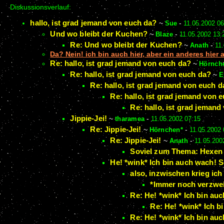
Diskussionsverlauf:
hallo, ist grad jemand von euch da?
~
Sue
-
11.05.2002 06
Und wo bleibt der Kuchen?
~
Blaze
-
11.05.2002 13:
Re: Und wo bleibt der Kuchen?
~
Anath
-
11
Da? Nein! ich bin auch hier, aber ein anderes hier a
Re: hallo, ist grad jemand von euch da?
~
Hörnch
Re: hallo, ist grad jemand von euch da?
~
E
Re: hallo, ist grad jemand von euch d
Re: hallo, ist grad jemand von 
Re: hallo, ist grad jeman
Jippie-Jei!
~
tharamea
-
11.05.2002 07:15
Re: Jippie-Jei!
~
Hörnchen*
-
11.05.2002 
Re: Jippie-Jei!
~
Anath
-
11.05.200
Soviel zum Thema: Hexen l
He! *wink* Ich bin auch wach! S
also, inzwischen krieg ich
*Immer noch verzweif
Re: He! *wink* Ich bin auc
Re: He! *wink* Ich b
Re: He! *wink* Ich bin auc