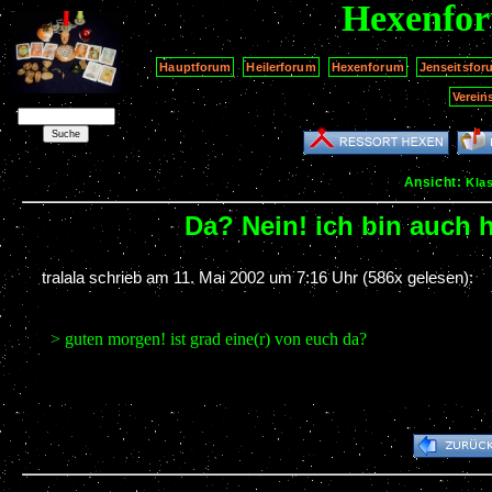
Hexenfo
Hauptforum
Heilerforum
Hexenforum
Jenseitsfor
Verein
Ansicht:
Kla
Da? Nein! ich bin auch h
tralala schrieb am
11. Mai 2002 um 7:16 Uhr
(586x gelesen):
> guten morgen! ist grad eine(r) von euch da?