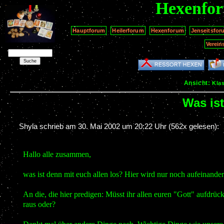
Hexenfo
Hauptforum
Heilerforum
Hexenforum
Jenseitsfor
Verein
Ansicht:
Kla
Was ist
Shyla schrieb am
30. Mai 2002 um 20:22 Uhr
(562x gelesen):
Hallo alle zusammen,
was ist denn mit euch allen los? Hier wird nur noch aufeinand
An die, die hier predigen: Müsst ihr allen euren "Gott" aufdrü
raus oder?