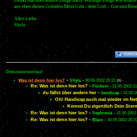
Denkt mal über andere Dinge nach. Wichtige Dinge wie unsere N
aus eben diesen Gründen Mein Gott - dein Gott .. Gut und Bös
Alles Liebe
Shyla
Diskussionsverlauf:
Was ist denn hier los?
~
Shyla
-
30.05.2002 20:22
(6)
Re: Was ist denn hier los?
~
Füchsin
-
31.05.2002 11
du fällst über andere her
~
handicap
-
31.05.2
Oh! Handicap auch mal wieder im Net
Kennst Du eigentlich Dein Stern
Re: Was ist denn hier los?
~
Sephrenia
-
31.05.2002
Re: Was ist denn hier los?
~
Blaze
-
30.05.2002 20:3