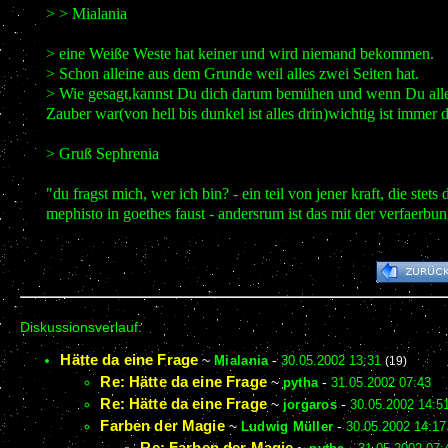
> > Mialania
> eine Weiße Weste hat keiner und wird niemand bekommen.
> Schon alleine aus dem Grunde weil alles zwei Seiten hat.
> Wie gesagt,kannst Du dich darum bemühen und wenn Du alle 
Zauber war(von hell bis dunkel ist alles drin)wichtig ist immer
> Gruß Sephrenia
"du fragst mich, wer ich bin? - ein teil von jener kraft, di
mephisto in goethes faust - andersrum ist das mit der verfaerbu
Diskussionsverlauf:
Hätte da eine Frage
~
Mialania
-
30.05.2002 13:31
(19)
Re: Hätte da eine Frage
~
pytha
-
31.05.2002 07:43
Re: Hätte da eine Frage
~
jorgaros
-
30.05.2002 14:5
Farben der Magie
~
Ludwig Müller
-
30.05.2002 14:17
Re: Farben der Magie