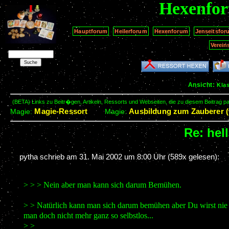
Hexenfo
Hauptforum
Heilerforum
Hexenforum
Jenseitsfor
Verein
Ansicht:
Kla
(BETA) Links zu Beitr�gen, Artikeln, Ressorts und Webseiten, die zu diesem Beitrag 
Magie-Ressort
Ausbildung zum Zauberer (
Magie:
Magie:
Re: hel
pytha schrieb am
31. Mai 2002 um 8:00 Uhr
(589x gelesen):
> > > Nein aber man kann sich darum Bemühen.
> > Natürlich kann man sich darum bemühen aber Du wirst nie 
man doch nicht mehr ganz so selbstlos...
> >