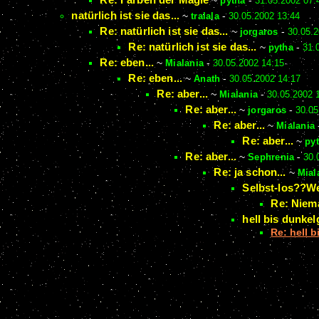
~
pytha
-
31.05.2002 07:
natürlich ist sie das...
~
tralala
-
30.05.2002 13:44
Re: natürlich ist sie das...
~
jorgaros
-
30.05.2
Re: natürlich ist sie das...
~
pytha
-
31.
Re: eben...
~
Mialania
-
30.05.2002 14:15
Re: eben...
~
Anath
-
30.05.2002 14:17
Re: aber...
~
Mialania
-
30.05.2002 
Re: aber...
~
jorgaros
-
30.05
Re: aber...
~
Mialania
Re: aber...
~
py
Re: aber...
~
Sephrenia
-
30.
Re: ja schon...
~
Mial
Selbst-los??We
Re: Niema
hell bis dunkel
Re: hell 