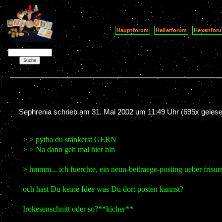
Hauptforum
Heilerforum
Hexenfor
Sephrenia schrieb am
31. Mai 2002 um 11:49 Uhr
(695x gelese
> > pytha du stänkerst GERN
> > Na dann geh mal hier hin
> hmmm... ich fuerchte, ein neun-beitraege-posting ueber frisure
och hast Du keine Idee was Du dort posten kannst?
Irokesenschnitt oder so?**kicher**