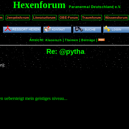
Hexenforum
Paranormal Deutschland
e.V.
um
Jenseitsforum
Literaturforum
OBE-Forum
Traumforum
Wissensforum
Ansicht:
|
|
|
Klassisch
Themen
Beiträge
Re: @pytha
n):
n uebersteigt mein geistiges niveau...