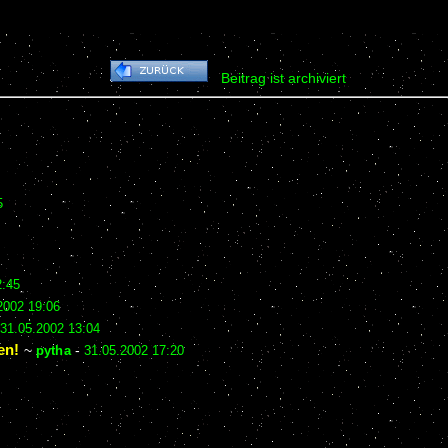
Beitrag ist archiviert
5
2:45
2002 19:06
31.05.2002 13:04
en!
~
pytha
-
31.05.2002 17:20