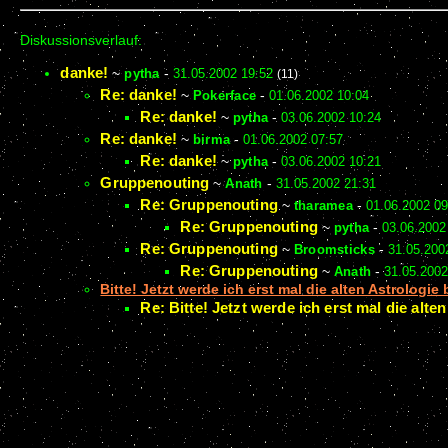
Diskussionsverlauf:
danke!
~
pytha
-
31.05.2002 19:52
(11)
Re: danke!
~
Pokerface
-
01.06.2002 10:04
Re: danke!
~
pytha
-
03.06.2002 10:24
Re: danke!
~
birma
-
01.06.2002 07:57
Re: danke!
~
pytha
-
03.06.2002 10:21
Gruppenouting
~
Anath
-
31.05.2002 21:31
Re: Gruppenouting
~
tharamea
-
01.06.2002 09
Re: Gruppenouting
~
pytha
-
03.06.2002
Re: Gruppenouting
~
Broomsticks
-
31.05.200
Re: Gruppenouting
~
Anath
-
31.05.2002
Bitte! Jetzt werde ich erst mal die alten Astrologie
Re: Bitte! Jetzt werde ich erst mal die alte