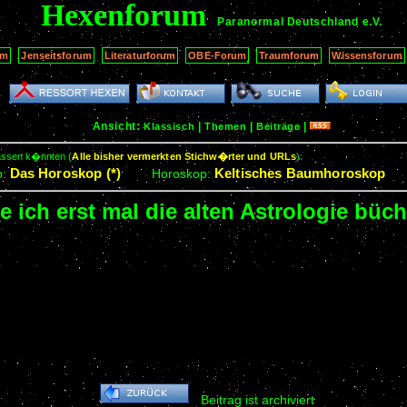
Hexenforum
Paranormal Deutschland
e.V.
um
Jenseitsforum
Literaturforum
OBE-Forum
Traumforum
Wissensforum
Ansicht:
|
|
|
Klassisch
Themen
Beiträge
passen k�nnten (
Alle bisher vermerkten Stichw�rter und URLs
):
Das Horoskop (*)
Keltisches Baumhoroskop
p:
Horoskop:
de ich erst mal die alten Astrologie büc
Beitrag ist archiviert