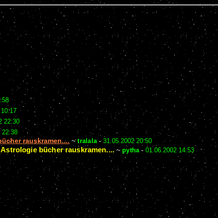
:58
 10:17
2 22:30
 22:38
 bücher rauskramen....
~
tralala
-
31.05.2002 20:50
n Astrologie bücher rauskramen....
~
pytha
-
01.06.2002 14:53