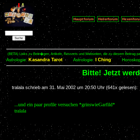
Hauptforum
Heilerforum
Hexenfor
(BETA) Links zu Beitr�gen, Artikeln, Ressorts und Webseiten, die zu diesem Beitrag 
Kasandra Tarot
I Ching
Astrologie:
Astrologie:
Horosko
Bitte! Jetzt wer
tralala schrieb am
31. Mai 2002 um 20:50 Uhr
(641x gelesen):
...und ein paar profile versuchen *grinswieGarfild*
tralala