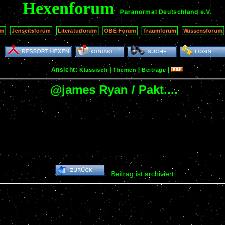
Hexenforum
Paranormal Deutschland
e.V.
um
Jenseitsforum
Literaturforum
OBE-Forum
Traumforum
Wissensforum
Ansicht:
|
|
|
Klassisch
Themen
Beiträge
@james Ryan / Pakt....
:
Beitrag ist archiviert