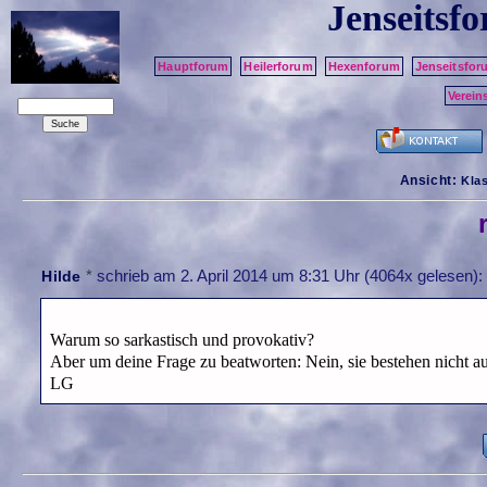
Jenseitsf
Hauptforum
Heilerforum
Hexenforum
Jenseitsfor
Verein
Ansicht:
Kla
*
schrieb am
2. April 2014 um 8:31 Uhr
(4064x gelesen):
Hilde
Warum so sarkastisch und provokativ?
Aber um deine Frage zu beatworten: Nein, sie bestehen nicht a
LG